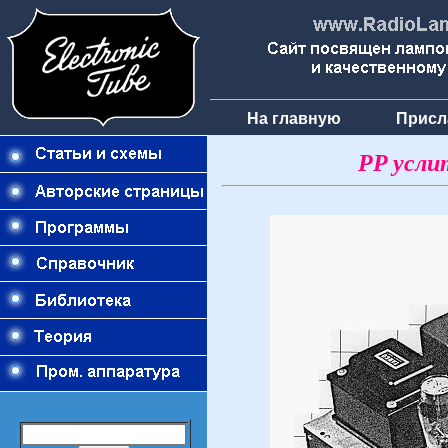
На главную
Присл
PP усли