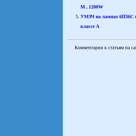
М , 1200W
УМЗЧ на лампах 6П36С 
классе А
Комментарии к статьям на с