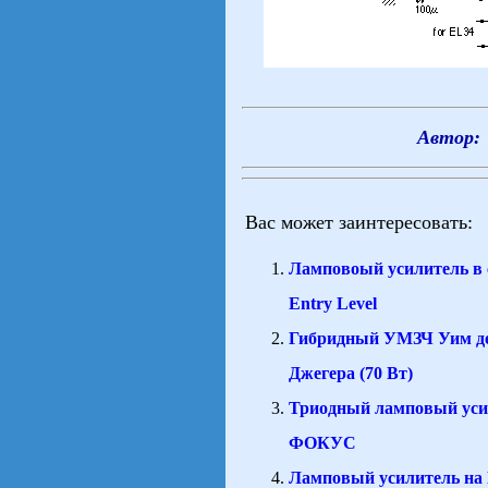
Автор: 
Вас может заинтересовать:
Ламповоый усилитель в 
Entry Level
Гибридный УМЗЧ Уим д
Джегера (70 Вт)
Триодный ламповый уси
ФОКУС
Ламповый усилитель на