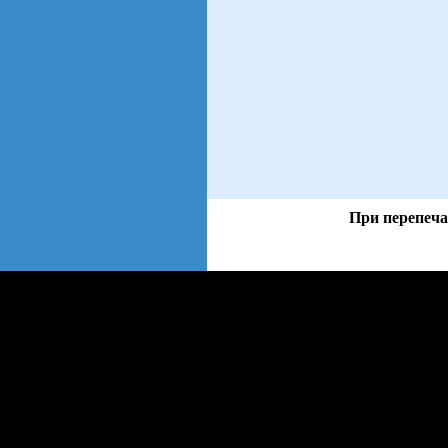
При перепеча
views: 8 | users: 1
gen page: 0.01s
web3