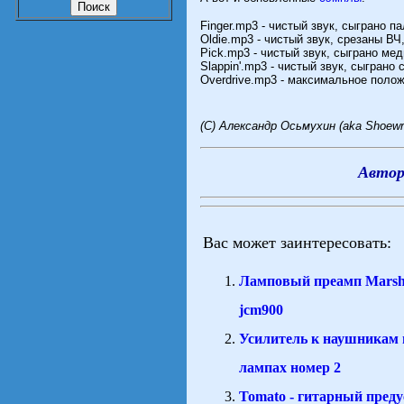
Finger.mp3 - чистый звук, сыграно п
Oldie.mp3 - чистый звук, срезаны В
Pick.mp3 - чистый звук, сыграно ме
Slappin'.mp3 - чистый звук, сыграно
Overdrive.mp3 - максимальное полож
(С) Александр Осьмухин (aka Shoewre
Автор
Вас может заинтересовать:
Ламповый преамп Marsh
jcm900
Усилитель к наушникам 
лампах номер 2
Tomato - гитарный пред