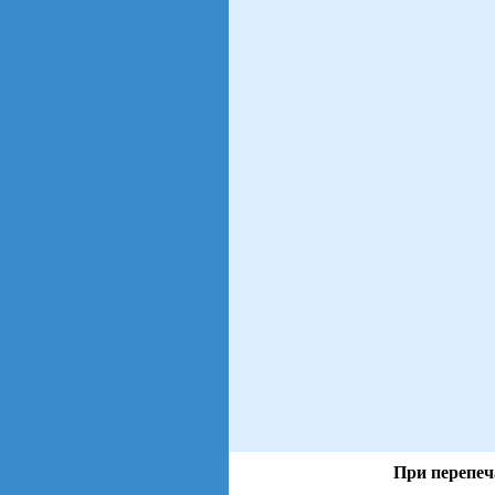
При перепеч
views: 74 | users: 60
gen page: 0.01s