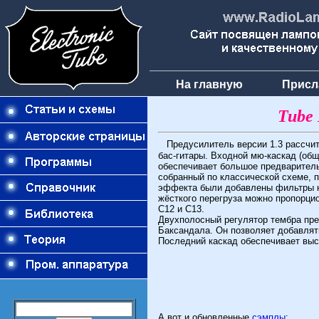
На главную
Присл
Tube 
Предусилитель версии 1.3 рассчит
бас-гитары. Входной мю-каскад (об
обеспечивает большое предваритель
собранный по классической схеме, 
эффекта были добавлены фильтры н
жёсткого перегруза можно пропорци
C12 и C13.
Двухполосный регулятор тембра пр
Баксандала. Он позволяет добавлять
Последний каскад обеспечивает выс
А вот и обновленные
сэмплы
: