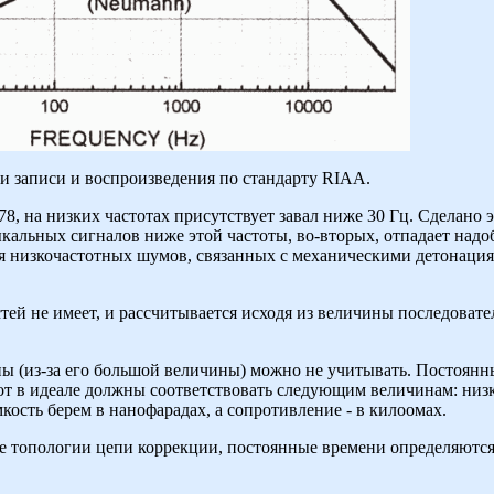
ки записи и воспроизведения по стандарту RIAA.
8, на низких частотах присутствует завал ниже 30 Гц. Сделано 
кальных сигналов ниже этой частоты, во-вторых, отпадает надоб
я низкочастотных шумов, связанных с механическими детонация
ей не имеет, и рассчитывается исходя из величины последовате
ы (из-за его большой величины) можно не учитывать. Постоянны
от в идеале должны соответствовать следующим величинам: низкие
мкость берем в нанофарадах, а сопротивление - в килоомах.
ме топологии цепи коррекции, постоянные времени определяютс