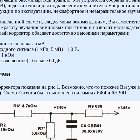
5 В), недостаточный для подключения к усилителю мощности на
укции по эксплуатации, некомфортное и невыразительное звуча
иведенной схеме и, следуя моим рекомендациям, Вы самостоятел
 красоту звучания виниловых пластинок и позволит наслаждатьс
ный корректор обладает достаточно высокими параметрами:
ного сигнала - 5 мВ.
ного сигнала (1 кГц, 5 мВ) - 1,0 В.
 1 кОм.
взвешенное) - больше 60 дБ.
ема
ректора показана на рис.1. Возможно, что-то похожее Вы уже 
а). Схема Евгения была выполнена на лампах 6Ж4 и 6Н30П.