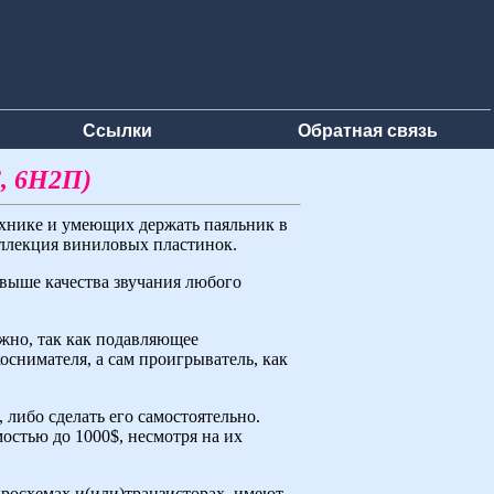
Ссылки
Обратная связь
, 6Н2П)
ехнике и умеющих держать паяльник в
оллекция виниловых пластинок.
 выше качества звучания любого
ожно, так как подавляющее
снимателя, а сам проигрыватель, как
либо сделать его самостоятельно.
мостью до 1000$, несмотря на их
кросхемах и(или)транзисторах, имеют