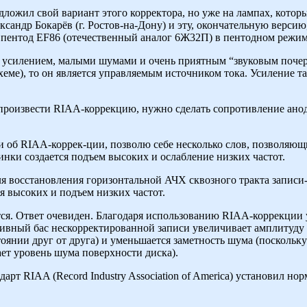
дложил свой вариант этого корректора, но уже на лампах, кото
сандр Бокарёв (г. Ростов-на-Дону) и эту, окончательную версию
 пентод EF86 (отечественный аналог 6Ж32П) в пентодном режи
 усилением, малыми шумами и очень приятным “звуковым почер
схеме), то он является управляемым источником тока. Усиление 
ы произвести RIAA-коррекцию, нужно сделать сопротивление ано
 об RIAA-коррек-ции, позволю себе несколько слов, позволяющ
тинки создается подъем высоких и ослабление низких частот.
ля восстановления горизонтальной АЧХ сквозного тракта запис
 высоких и подъем низких частот.
ется. Ответ очевиден. Благодаря использованию RIAA-коррекции 
сивный бас нескорректированной записи увеличивает амплитуду 
тоянии друг от друга) и уменьшается заметность шума (поскольк
ет уровень шума поверхности диска).
арт RIAA (Record Industry Association of America) установил но