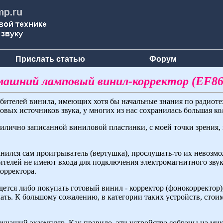
Прислать статью
Форум
машний ламповый винил-корректор (EF86
любителей винила, имеющих хотя бы начальные знания по радиот
овых источников звука, у многих из нас сохранилась большая к
прилично записанной виниловой пластинки, с моей точки зрения,
ранился сам проигрыватель (вертушка), прослушать-то их невозм
телей не имеют входа для подключения электромагнитного звуко
корректора.
тся либо покупать готовый винил - корректор (фонокорректор), 
лать. К большому сожалению, в категории таких устройств, стои
вучащий экземпляр. Как правило, эти устройства собраны на ми