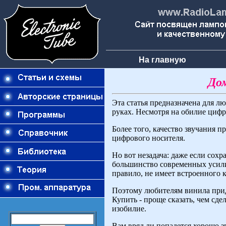
На главную
До
Эта статья предназначена для 
руках. Несмотря на обилие цифр
Более того, качество звучания 
цифрового носителя.
Но вот незадача: даже если сох
большинство современных усили
правило, не имеет встроенного 
Поэтому любителям винила приде
Купить - проще сказать, чем сде
изобилие.
Вам вряд ли попадется хорошо з