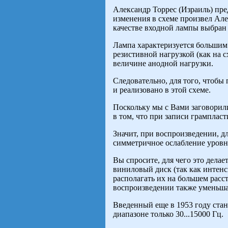
Александр Торрес (Израиль) пре
изменения в схеме произвел Алек
качестве входной лампы выбран
Лампа характеризуется большим
резистивной нагрузкой (как на 
величине анодной нагрузки.
Следовательно, для того, чтоб
и реализовано в этой схеме.
Поскольку мы с Вами заговорили
в том, что при записи грамплас
Значит, при воспроизведении, д
симметричное ослабление уровня
Вы спросите, для чего это дела
виниловый диск (так как интен
располагать их на большем расс
воспроизведении также уменьша
Введенный еще в 1953 году станд
диапазоне только 30...15000 Гц.