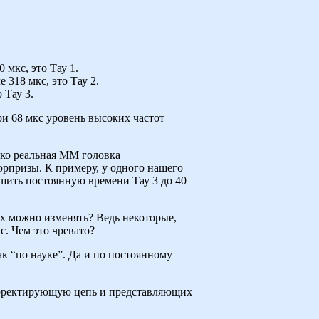
 мкс, это Тау 1.
 318 мкс, это Тау 2.
 Тау 3.
и 68 мкс уровень высоких частот
нако реальная ММ головка
юрпризы. К примеру, у одного нашего
шить постоянную времени Тау 3 до 40
их можно изменять? Ведь некоторые,
с. Чем это чревато?
ак “по науке”. Да и по постоянному
корректирующую цепь и представляющих