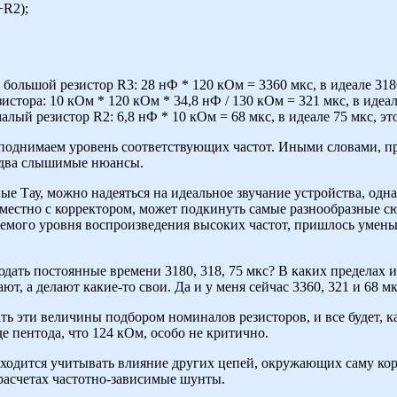
+R2);
большой резистор R3: 28 нФ * 120 кОм = 3360 мкс, в идеале 3180
истора: 10 кОм * 120 кОм * 34,8 нФ / 130 кОм = 321 мкс, в идеале
лый резистор R2: 6,8 нФ * 10 кОм = 68 мкс, в идеале 75 мкс, это
 поднимаем уровень соответствующих частот. Иными словами, пр
 едва слышимые нюансы.
ные Тау, можно надеяться на идеальное звучание устройства, од
местно с корректором, может подкинуть самые разнообразные с
лемого уровня воспроизведения высоких частот, пришлось умень
дать постоянные времени 3180, 318, 75 мкс? В каких пределах 
ют, а делают какие-то свои. Да и у меня сейчас 3360, 321 и 68 мк
ть эти величины подбором номиналов резисторов, и все будет, к
е пентода, что 124 кОм, особо не критично.
приходится учитывать влияние других цепей, окружающих саму 
расчетах частотно-зависимые шунты.