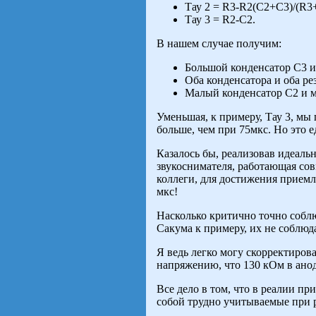
Тау 2 = R3-R2(C2+C3)/(R3
Тау 3 = R2-C2.
В нашем случае получим:
Большой конденсатор C3 и 
Оба конденсатора и оба рез
Малый конденсатор С2 и ма
Уменьшая, к примеру, Тау 3, мы
больше, чем при 75мкс. Но это
Казалось бы, реализовав идеаль
звукоснимателя, работающая сов
коллеги, для достижения прием
мкс!
Насколько критично точно соблю
Сакума к примеру, их не соблюда
Я ведь легко могу скорректирова
напряжению, что 130 кОм в анод
Все дело в том, что в реалии 
собой трудно учитываемые при 