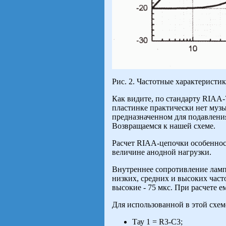
Рис. 2. Частотные характеристи
Как видите, по стандарту RIAA-7
пластинке практически нет музы
предназначенном для подавлени
Возвращаемся к нашей схеме.
Расчет RIAA-цепочки особенност
величине анодной нагрузки.
Внутреннее сопротивление ламп
низких, средних и высоких част
высокие - 75 мкс. При расчете е
Для использованной в этой схе
Тау 1 = R3-C3;