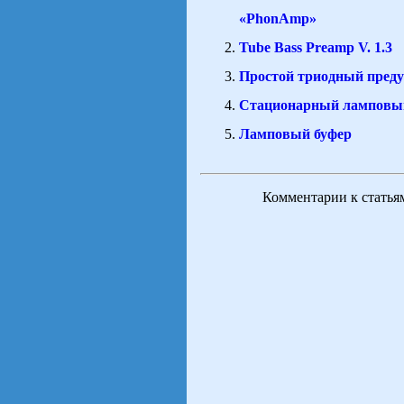
«PhonAmp»
Tube Bass Preamp V. 1.3
Простой триодный преду
Стационарный ламповый
Ламповый буфер
Комментарии к статья