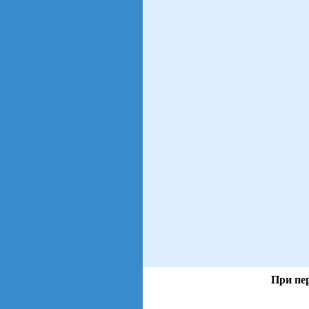
При пе
views: 758 | users: 199
gen page: 0.01s
web3