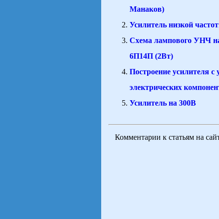
Манаков)
Усилитель низкой часто
Схема лампового УНЧ н
6П14П (2Вт)
Построение усилителя с
электрических компонен
Усилитель на 300В
Комментарии к статьям на сай