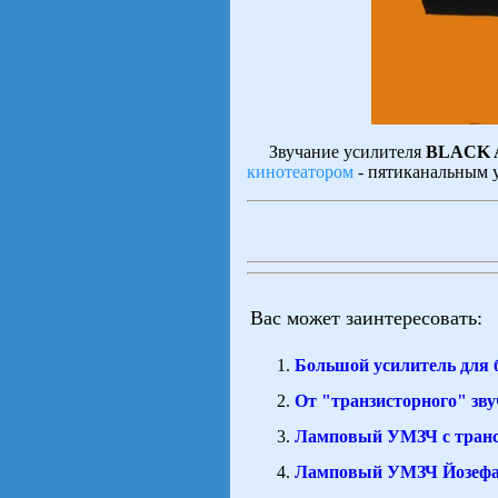
Звучание усилителя
BLACK 
кинотеатором
- пятиканальным у
Вас может заинтересовать:
Большой усилитель для 
От "транзисторного" зв
Ламповый УМЗЧ с транс
Ламповый УМЗЧ Йозефа 