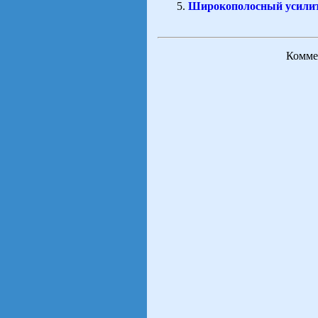
Широкополосный усилит
Коммен