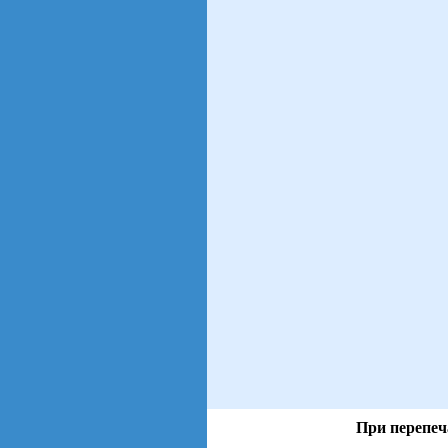
При перепеч
views: 39 | users: 12
gen page: 0.01s