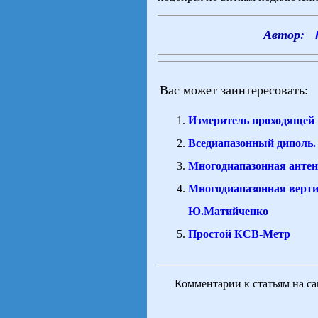
Автор:
Вас может заинтересовать:
Измеритель проходящей
Вседиапазонный диполь.
Многодиапазонная анте
Многодиапазонная верт
Ю.Матийченко
Простой КСВ-Метр
Комментарии к статьям на с