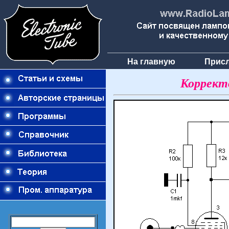
На главную
Присл
Корректо