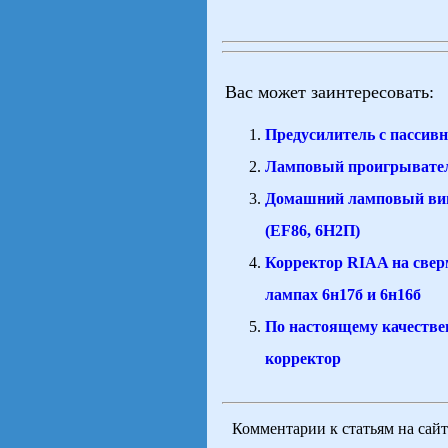
Вас может заинтересовать:
Предусилитель с пассив
Ламповый проигрывате
Домашний ламповый ви
(EF86, 6Н2П)
Корректор RIAA на све
лампах 6н17б и 6н16б
По настоящему качест
корректор
Комментарии к статьям на сай