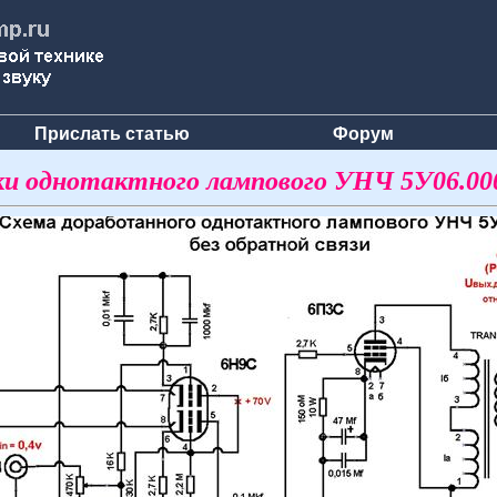
Прислать статью
Форум
и однотактного лампового УНЧ 5У06.000