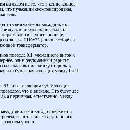
 взглядом на то, что в конце концов
ом, что пульсации скомпенсированы,
ямителя.
братить внимание на выходники от
исчезнуть в никуда полностью эта
монстра можно выкупить по цене,
р на железе Ш19х33 (вполне сойдёт и
ыходной трансформатор.
ков провода 0,1, уложенного виток к
вернее, один разломанный раритет
начала кладёшь половинку вторички,
ая или бумажная изоляция между I и II
е 63 витка проводом 0,5. Изоляция
 проводом, что и вначале. Это будут две
2), а первичная, естественно, между
 между анодом и катодом верхней и
рочем, если так хочется, установите
начальном уровне.