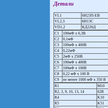
Детали
VL1
6Н23П-ЕВ
VL2,3
6Н13С
VD1,2
КД226Д
С1
100мФ х 6,3В
С2
0,1мФ
С3
100мФ х 400В
С4
0,22мФ
С5
2мФ х 250В
С6
100мФ х 400В
С7
100мФ х 100В
С8
0,22 мФ х 100 В
С9
не менее 1000 мФ х 350 В
R1
M10
R2, 3, 9, 10, 13, 14
62R
R4
K10
R5
K51