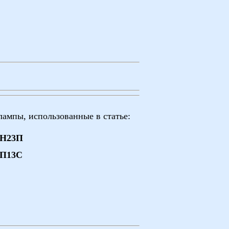
лампы, использованные в статье:
6Н23П
6П13С