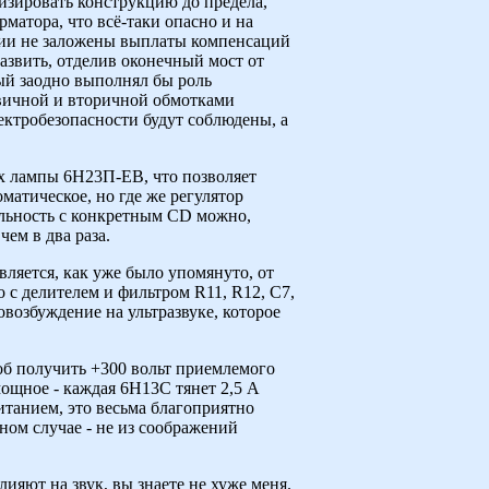
изировать конструкцию до предела,
матора, что всё-таки опасно и на
ции не заложены выплаты компенсаций
развить, отделив оконечный мост от
ый заодно выполнял бы роль
рвичной и вторичной обмотками
ектробезопасности будут соблюдены, а
х лампы 6Н23П-ЕВ, что позволяет
атическое, но где же регулятор
ельность с конкретным CD можно,
ем в два раза.
вляется, как уже было упомянуто, от
с делителем и фильтром R11, R12, C7,
овозбуждение на ультразвуке, которое
об получить +300 вольт приемлемого
мощное - каждая 6Н13С тянет 2,5 А
итанием, это весьма благоприятно
нном случае - не из соображений
лияют на звук, вы знаете не хуже меня.