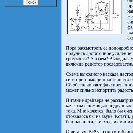
ош
пр
на
же
си
фа
вы
сх
Пора рассмотреть её поподробн
получить достаточное усиление 
громкости? А зачем? Выходная м
включив резистор последователь
Схема выходного каскада настоль
сети при помощи простейшего о
C8 обеспечивают фиксированное с
может сильно испортить радость
Питание драйвера не рассматрив
качества с помощью подручных с
тока. Мне кажется, было бы оче
отозвалось бы на звуке. Кстати,
безопасности, а исходя из миним
О деталях. Всё указано в таблиц