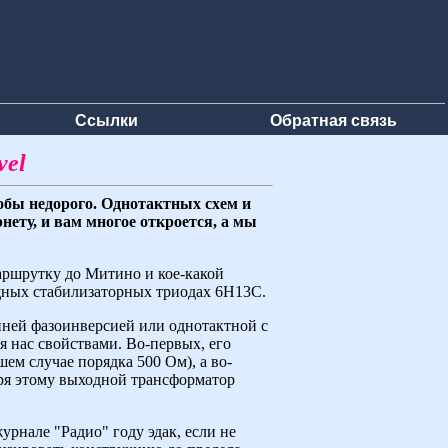
Ссылки
Обратная связь
vel
обы недорого. Однотактных схем и
нету, и вам многое откроется, а мы
аршрутку до Митино и кое-какой
ощных стабилизаторных триодах 6Н13С.
нней фазоинверсией или однотактной с
я нас свойствами. Во-первых, его
ем случае порядка 500 Ом), а во-
даря этому выходной трансформатор
урнале "Радио" году эдак, если не