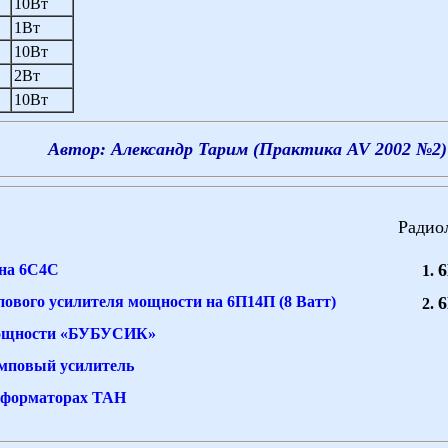
10Вт
1Вт
10Вт
2Вт
10Вт
Автор: Александр Тарим (Практика AV 2002 №2)
Радио
 на 6С4С
пового усилителя мощности на 6П14П (8 Ватт)
мощности «БУБУСИК»
мповый усилитель
сформаторах ТАН