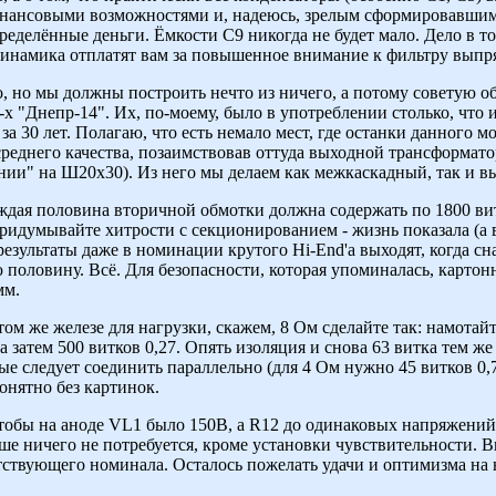
нансовыми возможностями и, надеюсь, зрелым сформировавшимся
ределённые деньги. Ёмкости С9 никогда не будет мало. Дело в т
и динамика отплатят вам за повышенное внимание к фильтру выпр
, но мы должны построить нечто из ничего, а потому советую о
х "Днепр-14". Их, по-моему, было в употреблении столько, что 
за 30 лет. Полагаю, что есть немало мест, где останки данного 
реднего качества, позаимствовав оттуда выходной трансформато
нии" на Ш20х30). Из него мы делаем как межкаскадный, так и в
ждая половина вторичной обмотки должна содержать по 1800 вит
придумывайте хитрости с секционированием - жизнь показала (а 
 результаты даже в номинации крутого Hi-End'a выходят, когда с
половину. Всё. Для безопасности, которая упоминалась, картонн
мм.
ом же железе для нагрузки, скажем, 8 Ом сделайте так: намотайт
а затем 500 витков 0,27. Опять изоляция и снова 63 витка тем же
е следует соединить параллельно (для 4 Ом нужно 45 витков 0,7
онятно без картинок.
чтобы на аноде VL1 было 150В, а R12 до одинаковых напряжений
 ничего не потребуется, кроме установки чувствительности. Вп
тствующего номинала. Осталось пожелать удачи и оптимизма на 