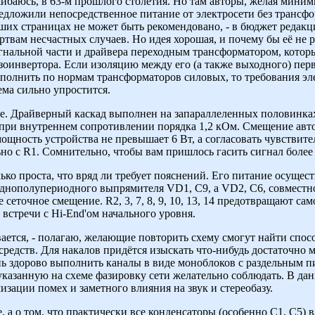
ибаюсь, в 63-м прошлого столетия. Но там авторы, желая миним
едложили непосредственное питание от электросети без трансфор
ших страницах не может быть рекомендовано, - в бюджет редак
ртвам несчастных случаев. Но идея хорошая, и почему бы её не 
гнальной части и драйвера переходным трансформатором, котор
зоинвертора. Если изоляцию между его (а также выходного) пе
полнить по нормам трансформаторов силовых, то требования эл
ема сильно упростится.
ее. Драйверный каскад выполнен на запараллеленных половинка
при внутреннем сопротивлении порядка 1,2 кОм. Смещение автом
ощность устройства не превышает 6 Вт, а согласовать чувствит
но с R1. Сомнительно, чтобы вам пришлось гасить сигнал более ч
ко проста, что вряд ли требует пояснений. Его питание осущест
днополупериодного выпрямителя VD1, C9, а VD2, C6, совместно 
еточное смещение. R2, 3, 7, 8, 9, 10, 13, 14 предотвращают сам
 встречи с Hi-End'ом начального уровня.
ается, - полагаю, желающие повторить схему смогут найти спос
редств. Для накалов придётся изыскать что-нибудь достаточно 
нь здорово выполнить каналы в виде моноблоков с раздельным п
 указанную на схеме фазировку сети желательно соблюдать. В да
изации помех и заметного влияния на звук и стереобазу.
е, а о том, что практически все конденсаторы (особенно С1, С5) в