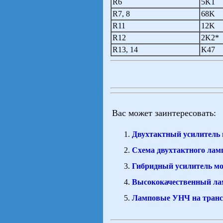
R6
5K1
R7, 8
68K
R11
12K
R12
2K2*
R13, 14
K47
Вас может заинтересовать:
Двухтактный усилитель
Схема двухтактного лам
Гибридный усилитель 
Высококачественный ла
Ламповые УНЧ на тран