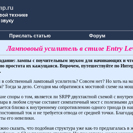
Прислать статью
Форум
Ламповоый усилитель в стиле Entry Le
адание: лампы с поучительным звуком для начинающих и чт
 но простота их кажущаяся. Впрочем, путешествуйте по Интер
.
й в собственный ламповый усилитель? Совсем нет? Но хоть на м
? Тогда за дело. Сегодня мы обратимся к мостовой схеме на м
ие споры о том, является ли SRPP двухтактной схемой с внутре
пара в любом случае составит симпатичный мост с полезными дл
ется близко к внутреннему сопротивлению одного триода (в наш
 постоянный ток и не требуется отвода от средней точки. Благо
ты его невелики.
жно сказать, что подобная структура уже как-то предлагалась в ж