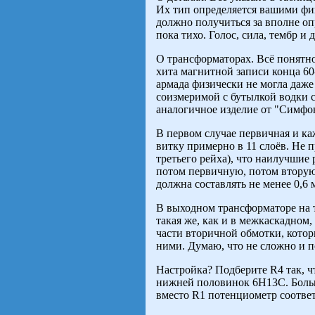
Их тип определяется вашими фи
должно получиться за вполне оп
пока тихо. Голос, сила, тембр 
О трансформаторах. Всё понятно
хита магнитной записи конца 60-
армада физически не могла даже 
соизмеримой с бутылкой водки с
аналогичное изделие от "Симфо
В первом случае первичная и ка
витку примерно в 11 слоёв. Не 
третьего рейха), что наилучшие
потом первичную, потом вторую 
должна составлять не менее 0,6 
В выходном трансформаторе на т
такая же, как и в межкаскадном, 
части вторичной обмотки, которы
ними. Думаю, что не сложно и п
Настройка? Подберите R4 так, 
нижней половинок 6Н13С. Больше
вместо R1 потенциометр соотве