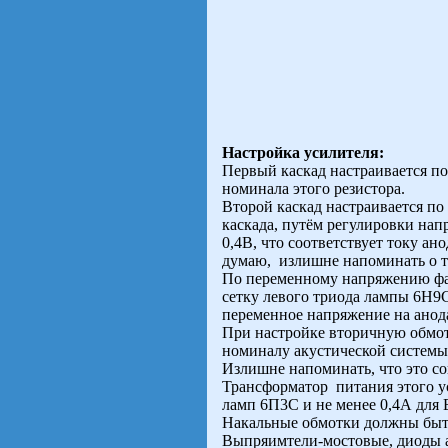
Настройка усилителя:
Первый каскад настраивается по
номинала этого резистора.
Второй каскад настраивается п
каскада, путём регулировки нап
0,4В, что соответствует току а
думаю, излишне напоминать о т
По переменному напряжению фаз
сетку левого триода лампы 6Н9С
переменное напряжение на анод
При настройке вторичную обмот
номиналу акустической системы
Излишне напоминать, что это с
Трансформатор питания этого ус
ламп 6П3С и не менее 0,4А для
Накальные обмотки должны быть
Выпряимтели-мостовые, диоды 