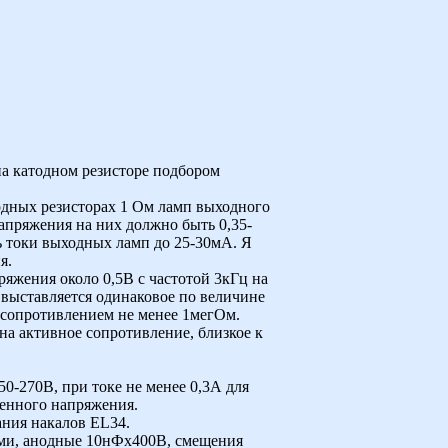
на катодном резисторе подбором
одных резисторах 1 Ом ламп выходного
апряжения на них должно быть 0,35-
ь токи выходных ламп до 25-30мА. Я
я.
яжения около 0,5В с частотой 3кГц на
 выставляется одинаковое по величине
 сопротивлением не менее 1мегОм.
а активное сопротивление, близкое к
0-270В, при токе не менее 0,3А для
менного напряжения.
ания накалов EL34.
ми, анодные 10нФх400В, смещения