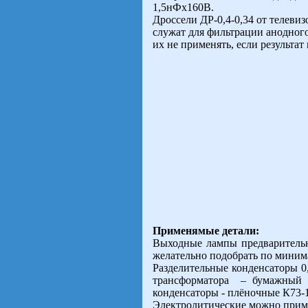
1,5нФх160В.
Дроссели ДР-0,4-0,34 от телеви
служат для фильтрации анодног
их не применять, если результа
Применямые детали:
Выходные лампы предварительн
желательно подобрать по миним
Разделительные конденсаторы 
трансформатора – бумажный 
конденсаторы - плёночные К73-1
Электролитические можно примен