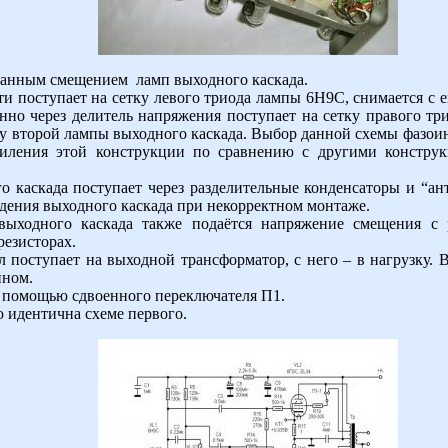
ванным смещением ламп выходного каскада.
ти поступает на сетку левого триода лампы 6Н9С, снимается с
нно через делитель напряжения поступает на сетку правого тр
у второй лампы выходного каскада. Выбор данной схемы фазои
ления этой конструкции по сравнению с другими конструк
о каскада поступает через разделительные конденсаторы и “ан
дения выходного каскада при некорректном монтаже.
ыходного каскада также подаётся напряжение смещения с 
езисторах.
 поступает на выходной трансформатор, с него – в нагрузку. 
йном.
 помощью сдвоенного переключателя П1.
 идентична схеме первого.