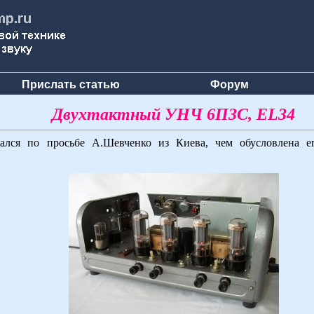
Прислать статью
Форум
Двухтактный УНЧ 6П3С, EL34
ался по просьбе А.Шевченко из Киева, чем обусловлена е