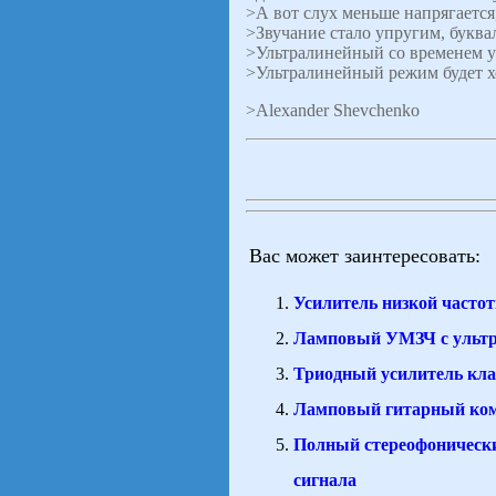
>А вот слух меньше напрягается
>Звучание стало упругим, букв
>Ультралинейный со временем ут
>Ультралинейный режим будет х
>Alexander Shevchenko
Вас может заинтересовать:
Усилитель низкой частот
Ламповый УМЗЧ с ульт
Триодный усилитель кла
Ламповый гитарный к
Полный стереофоническ
сигнала