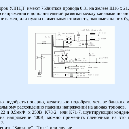
зоров УЛПЦТ имеют 750витков провода 0,31 на железе Ш16 х 21
о напряжения и дополнительной развязки между каналами по а
т не важен, или нужна наименьшая стоимость, экономия на них бу
о подобрать попарно, желательно подобрать четыре близких м
альному расхождению падения напряжений на анодах триодов.
0,22 и 0,5мкФ х 250В К78-2, или К71-7, шунтирующий конденс
на напряжение 400В, можно применить плёночный на это 
7.
ить “Samsung”, “Treс”, или другие.