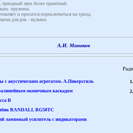
, триодный звук более приятный.
ально пружина.
омляет и просится переключиться на триод.
орош для рок - музыки.
А.И. Манаков
Ради
ы с акустическим агрегатом. А.Пикерсгиль
ралинейным оконечным каскадом
сса В
омбик RANDALL RG50TC
ий ламповый усилитель с индикаторами