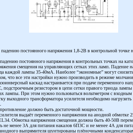
 падению постоянного напряжения 1,8-2В в контрольной точке 
о падению постоянного напряжения в контрольных точках на кат
ряжения смещения на управляющих сетках этих ламп. Падение н
нода каждой лампы 35-40мА. Наиболее “экономные” могут снизит
ом, что все эти настройки нужно производить в режиме молчани
оинверсный каскад настраивается при подаче переменного напр
, подстроечным резистором в цепи сетки правого триода лампы
ах лампы. При этом нужно пользоваться вольтметром с входным
ку выходного трансформатора усилителя необходимо нагрузить н
.
опротивление должно быть достаточной мощности.
илителя выдаёт переменного напряжения на анодной обмотке 25
 EL34. Обмотка напряжения смещения должна быть 40-50В пере
 не менее 3А для питания накалов 6П3С и не менее 4А для пит
анодного выпрямителя шунтированы плёночными конденсатора