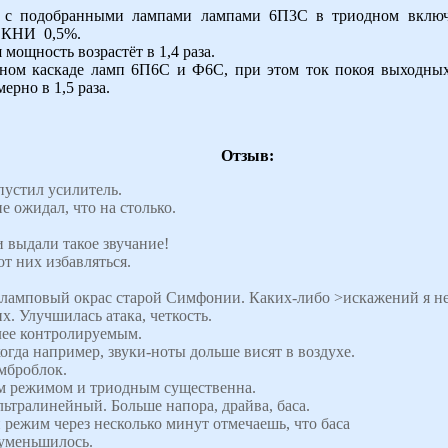
я с подобранными лампами лампами 6П3С в триодном вклю
и КНИ 0,5%.
ощность возрастёт в 1,4 раза.
ном каскаде ламп 6П6С и Ф6С, при этом ток покоя выходных
ерно в 1,5 раза.
Отзыв:
пустил усилитель.
не ожидал, что на столько.
ыдали такое звучание!
т них избавляться.
а ламповый окрас старой Симфонии. Каких-либо >искажений я н
. Улучшилась атака, четкость.
лее контролируемым.
огда например, звуки-ноты дольше висят в воздухе.
мброблок.
м режимом и триодным существенна.
льтралинейный. Больше напора, драйва, баса.
режим через несколько минут отмечаешь, что баса
 уменьшилось.