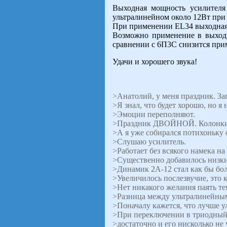
Выходная мощность усилител
ультралинейном около 12Вт пр
При применении EL34 выходная м
Возможно применение в выход
сравнении с 6П3С снизится прим
Удачи и хорошего звука!
>Анатолий, у меня праздник. За
>Я знал, что будет хорошо, но я 
>Эмоции переполняют.
>Праздник ДВОЙНОЙ. Колонки в
>А я уже собирался потихоньку о
>Слушаю усилитель.
>Работает без всякого намека н
>Существенно добавилось низких
>Динамик 2А-12 стал как бы бо
>Увеличилось послезвучие, это к
>Нет никакого желания паять те
>Разница между ультралинейны
>Поначалу кажется, что лучше у
>При переключении в триодный 
>достаточно и его нисколько не