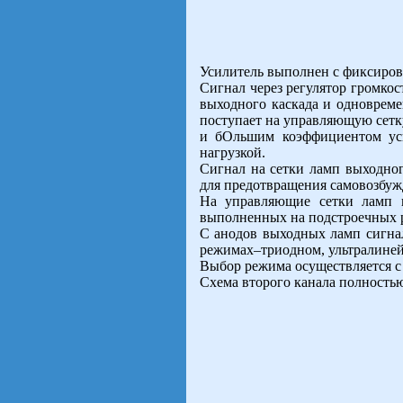
Усилитель выполнен с фиксиро
Сигнал через регулятор громкос
выходного каскада и одновреме
поступает на управляющую сетк
и бОльшим коэффициентом уси
нагрузкой.
Сигнал на сетки ламп выходног
для предотвращения самовозбуж
На управляющие сетки ламп в
выполненных на подстроечных р
С анодов выходных ламп сигнал
режимах–триодном, ультралине
Выбор режима осуществляется с
Схема второго канала полностью