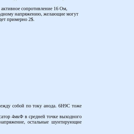
, активное сопротивление 16 Ом,
нодному напряжению, желающие могут
дет примерно 2$.
ежду собой по току анода. 6Н9С тоже
атор 4мкФ в средней точке выходного
напряжение, остальные шунтирующие