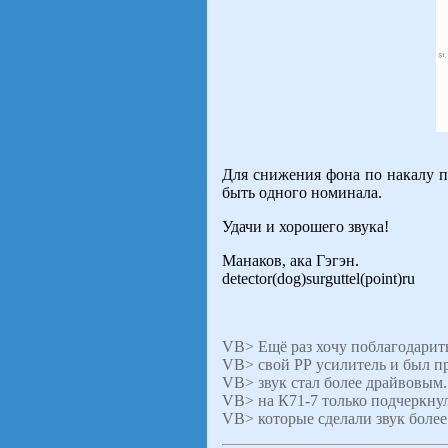
Для снижения фона по накалу п
быть одного номинала.
Удачи и хорошего звука!
Манаков, ака Гэгэн.
detector(dog)surguttel(point)ru
VB> Ещё раз хочу поблагодарить 
VB> свой РР усилитель и был пр
VB> звук стал более драйвовым
VB> на К71-7 только подчеркну
VB> которые сделали звук боле