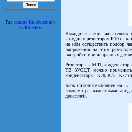
Где
секция Кикбоксинга
в Липецке
.
Выходные лампы желательно п
катодным резистором R10 на ка
на нём осуществить подбор ла
напряжения на этом резистор
настройки при исправных детал
Резисторы – МЛТ, конденсаторы
ТВ 3УСЦТ, можно применить
конденсаторы К78, К73, К77 о
Блок питания выполнен на ТС
лампам с разными токами анода
дросселей.