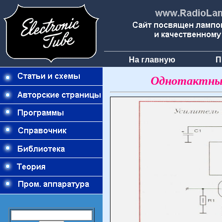
На главную
П
Однотактный