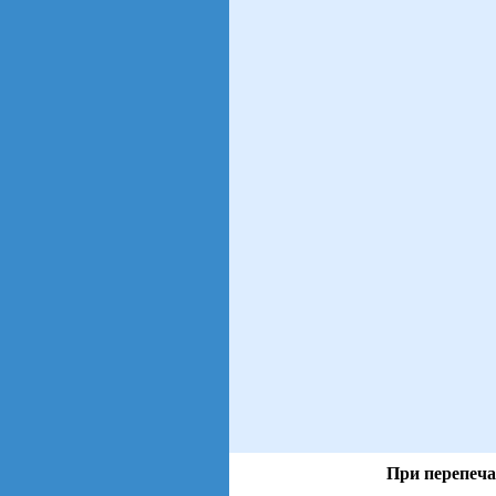
При перепеча
views: 4 | users: 1