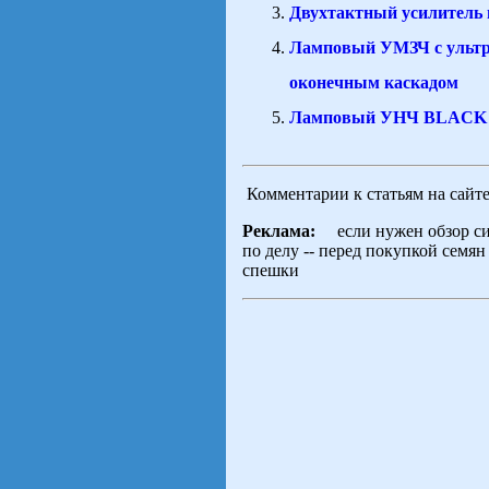
Двухтактный усилитель
Ламповый УМЗЧ с ульт
оконечным каскадом
Ламповый УНЧ BLACK
Комментарии к статьям на сайт
Реклама:
если нужен обзор сид
по делу -- перед покупкой семя
спешки