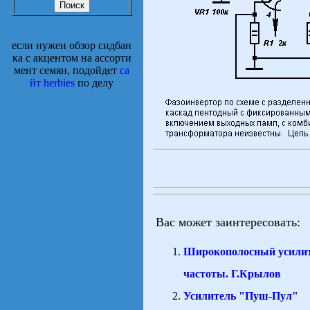
если нужен обзор сидбан
ка с акцентом на ассорти
мент семян, подойдет
са
йт herbies
по делу
Вас может заинтересовать:
Широкополосный усилит
частоты. Г.Крылов
Усилитель "Пуш-Пул"