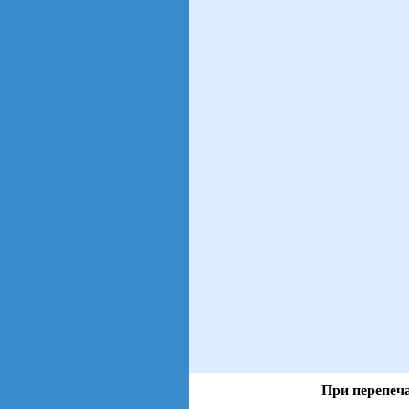
При перепеча
views: 21 | users: 5
gen page: 0.01s