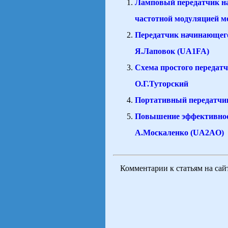
Ламповый передатчик на 
частотной модуляцией м
Передатчик начинающег
Я.Лаповок (UA1FA)
Схема простого передатч
О.Г.Туторский
Портативный передатчи
Повышение эффективнос
А.Москаленко (UA2AO)
Комментарии к статьям на са