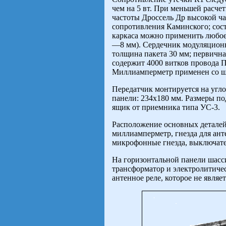
чем на 5 вт. При меньшей расче
частоты Дроссель Др высокой ч
сопротивления Каминского; сост
каркаса можно применить любое
—8 мм). Сердечник модуляционн
толщина пакета 30 мм; первичн
содержит 4000 витков провода П
Миллиамперметр применен со ш
Передатчик монтируется на угл
панели: 234x180 мм. Размеры по
ящик от приемника типа УС-3.
Расположение основных деталей 
миллиамперметр, гнезда для ант
микрофонные гнезда, выключате
На горизонтальной панели шасс
трансформатор и электролитичес
антенное реле, которое не явля