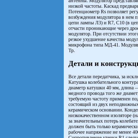
антенны. Модулятор представля
низкой частоты. Каскад предва
Потенциометр Rs позволяет рег
возбуждения модулятора в нем 
цепи лампы Л3) и R7, C10 (в це
отчасти проникающие через дрос
модулятор. При отсутствии этог
резкое ухудшение качества моду
микрофона типа МД-41. Модуля
Тр.
Детали и конструкц
Все детали передатчика, за иск
Катушка колебательного контура
диаметр катушки 40 мм, длина —
медного провода того же диаметр
требуемую частоту применен по
состоящий из двух неподвижных
керамическом основании. Конде
низкокачественном изоляторе (на
за значительных потерь колебат
должен быть только керамическ
рабочее напряжение не менее 40
Сопротивление утечки R1 следует