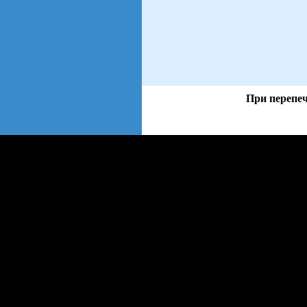
При перепеч
views: 112 | users: 28
web3