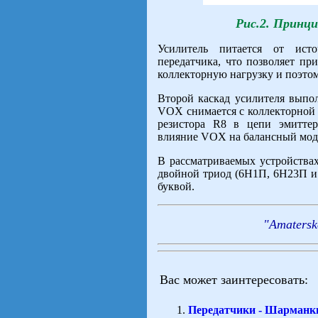
Рис.2. Принц
Усилитель питается от ист
передатчика, что позволяет пр
коллекторную нагрузку и поэтом
Второй каскад усилителя выпол
VOX снимается с коллекторной н
резистора R8 в цепи эмиттер
влияние VOX на балансный мод
В рассматриваемых устройств
двойной триод (6Н1П, 6Н23П и 
буквой.
"Amatersk
Вас может заинтересовать:
Передатчики - Шарманки