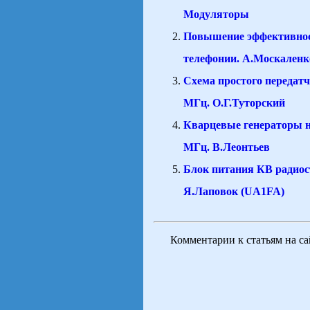
Модуляторы
Повышение эффективно
телефонии. А.Москален
Схема простого передатч
МГц. О.Г.Туторский
Кварцевые генераторы на
МГц. В.Леонтьев
Блок питания КВ радиос
Я.Лаповок (UA1FA)
Комментарии к статьям на с