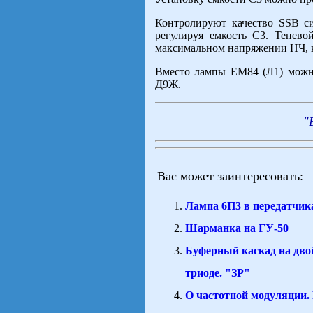
Контролируют качество SSB с
регулируя емкость С3. Тенев
максимальном напряжении НЧ, к
Вместо лампы ЕМ84 (Л1) можно
Д9Ж.
"
Вас может заинтересовать:
Лампа 6П3 в передатчик
Шарманка на ГУ-50
Буферный каскад на дв
триоде. "ЗР"
О частотной модуляции. 