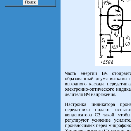
Часть энергии ВЧ отбирает
образованный двумя витками 
выходного каскада передатчик
электронно-оптического индика
делителя ВЧ напряжения.
Настройка индикатора прои
передатчика подают испыта
конденсатора С3 такой, чтоб
регулируют усиление усилит
произносимых перед микрофоном
Установку емкости С3 можно пр