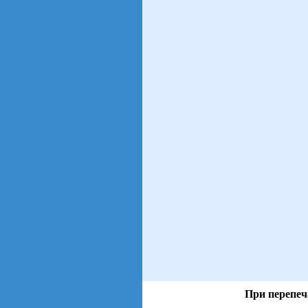
При перепеч
views: 95 | users: 16