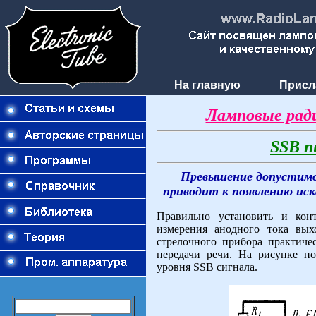
На главную
Присл
Ламповые рад
SSB п
Превышение допустимо
приводит к появлению иска
Правильно установить и кон
измерения анодного тока вых
стрелочного прибора практиче
передачи речи. На рисунке п
уровня SSB сигнала.