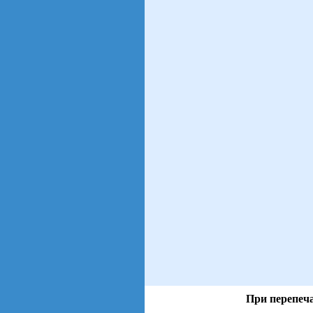
При перепеча
views: 37 | users: 5