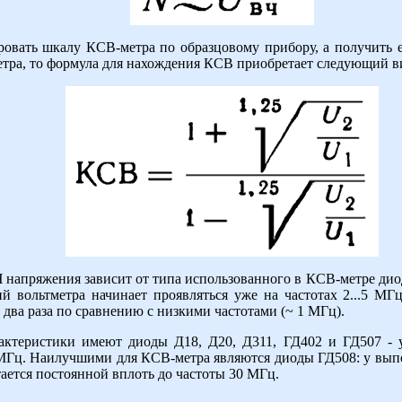
ровать шкалу КСВ-метра по образцовому прибору, а получить е
ра, то формула для нахождения КСВ приобретает следующий в
напряжения зависит от типа использованного в КСВ-метре диод
ий вольтметра начинает проявляться уже на частотах 2...5 МГ
два раза по сравнению с низкими частотами (~ 1 МГц).
актеристики имеют диоды Д18, Д20, Д311, ГД402 и ГД507 - у
20 МГц. Наилучшими для КСВ-метра являются диоды ГД508: у вы
ается постоянной вплоть до частоты 30 МГц.