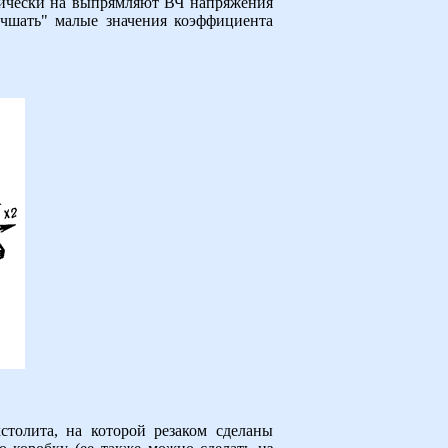
ктически на выпрямляют ВЧ напряжения
учшать" малые значения коэффициента
столита, на которой резаком сделаны