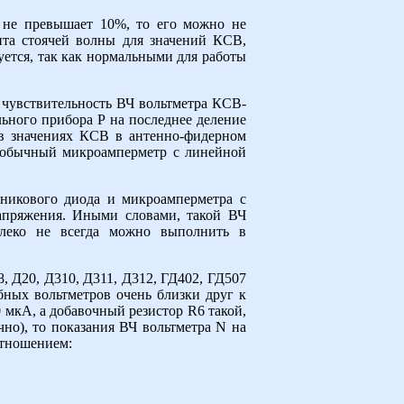
 не превышает 10%, то его можно не
нта стоячей волны для значений КСВ,
уется, так как нормальными для работы
 чувствительность ВЧ вольтметра КСВ-
ьного прибора Р на последнее деление
 в значениях КСВ в антенно-фидерном
о обычный микроамперметр с линейной
дникового диода и микроамперметра с
апряжения. Иными словами, такой ВЧ
далеко не всегда можно выполнить в
, Д20, Д310, Д311, Д312, ГД402, ГД507
бных вольтметров очень близки друг к
0 мкА, а добавочный резистор R6 такой,
чно), то показания ВЧ вольтметра N на
отношением: