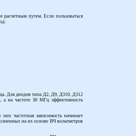
е расчетным путем. Если пользоваться
ид:
а. Для диодов типа Д2, Д9, Д310, Д312
ц, а на частоте 30 МГц эффективность
 них частотная зависимость начинает
полненных на их основе ВЧ вольтметров