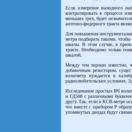
Если измерение выходного на
контролировать в процессе из
меньших трех, будет незначител
антенно-фидерного тракта являю
Для повышения инструментально
метра подбирать такими, чтобы
шкалы. В этом случае, в прин
тракте. Необходимо только по
шкалой.
Между тем хорошо известно, ч
добавочным резистором, суще
вольтметр нуждается в калиб
радиолюбительских условиях. Зд
Исследование простых ВЧ вольт
и ГД508 с различными буквенны
другу. Так, если в КСВ-метре и
что вместе с прибором Р образу
упомянутых диодах будут связа