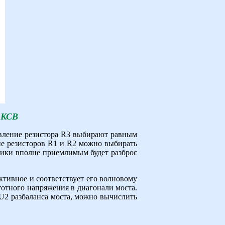
 КСВ
ивление резистора R3 выбирают равным
ие резисторов R1 и R2 можно выбирать
тики вполне приемлимым будет разброс
ктивное и соответствует его волновому
тотного напряжения в диагонали моста.
U2 разбаланса моста, можно вычислить