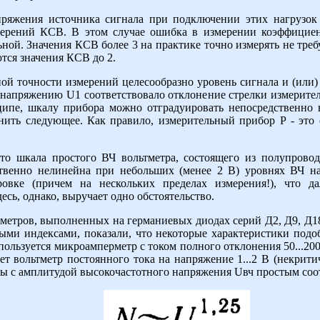
пряжения источника сигнала при подключении этих нагрузок
мерений КСВ. В этом случае ошибка в измерении коэффицие
ьной. Значения КСВ более 3 на практике точно измерять не треб
тся значения КСВ до 2.
й точности измерений целесообразно уровень сигнала и (или)
 напряжению U1 соответствовало отклонение стрелки измерител
ципе, шкалу прибора можно отградуировать непосредственно
мнить следующее. Как правило, измерительный прибор Р - эт
то шкала простого ВЧ вольтметра, состоящего из полупрово
ственно нелинейна при небольших (менее 2 В) уровнях ВЧ н
ровке (причем на нескольких пределах измерения!), что 
есь, однако, выручает одно обстоятельство.
метров, выполненных на германиевых диодах серий Д2, Д9, Д18
ми индексами, показали, что некоторые характеристики подо
спользуется микроамперметр с током полного отклонения 50...20
ет вольтметр постоянного тока на напряжение 1...2 В (некрити
ны с амплитудой высокочастотного напряжения Uвч простым со