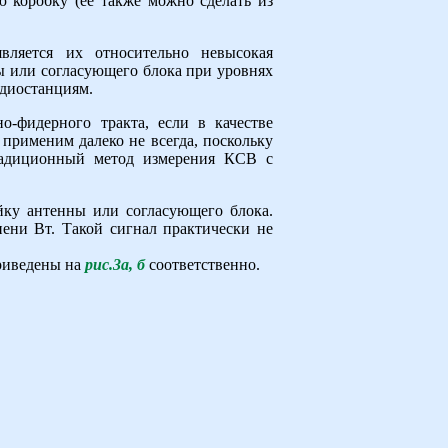
 коробку (ее также можно сделать из
вляется их относительно невысокая
ны или согласующего блока при уровнях
адиостанциям.
-фидерного тракта, если в качестве
применим далеко не всегда, поскольку
традиционный метод измерения КСВ с
йку антенны или согласующего блока.
пени Вт. Такой сигнал практически не
риведены на
рис.3а, б
соответственно.