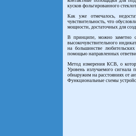
контактные полощадки для под
кусков фольгированного стеклот
Как уже отмечалось, недост
чувствительность, что обуслов
мощности, достаточных для соз
В принципе, можно заметно с
высокочувствительного индикат
на большинстве любительских
помощью направленных ответвит
Метод измерения КСВ, о котор
Уровень излучаемого сигнала п
обнаружим на расстояниях от а
Функциональные схемы устройс