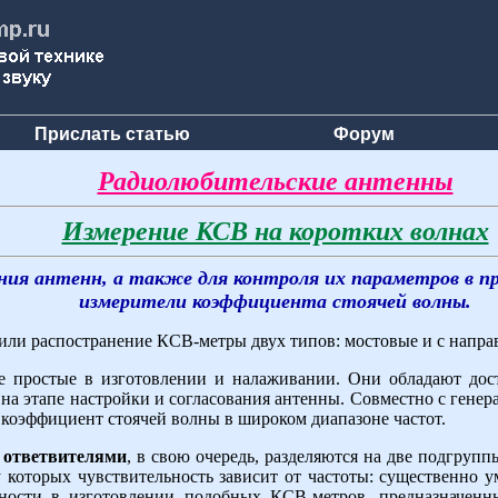
Прислать статью
Форум
Радиолюбительские антенны
Измерение КСВ на коротких волнах
ания антенн, а также для контроля их параметров в 
измерители коэффициента стоячей волны.
или распостранение КСВ-метры двух типов: мостовые и с напр
е простые в изготовлении и налаживании. Они обладают дос
на этапе настройки и согласования антенны. Совместно с гене
коэффициент стоячей волны в широком диапазоне частот.
 ответвителями
, в свою очередь, разделяются на две подгруп
которых чувствительность зависит от частоты: существенно у
удности в изготовлении подобных КСВ-метров, предназначен