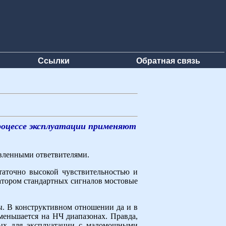
Ссылки
Обратная связь
процессе эксплуатации применяют
авленными ответвителями.
таточно высокой чувствительностью и
ратором стандартных сигналов мостовые
пы. В конструктивном отношении да и в
меньшается на НЧ диапазонах. Правда,
ных для эксплуатации с маломощными