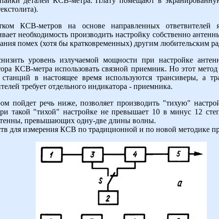
пайки деталей КСВ-метра. Плату помещают в экранированную
екстолита).
атком КСВ-метров на основе направленных ответвителей я
ливает необходимость производить настройку собственно антен
дания помех (хотя бы кратковременных) другим любительским р
низить уровень излучаемой мощности при настройке антенно
ора КСВ-метра использовать связной приемник. Но этот метод 
 станций в настоящее время используются трансиверы, а 
елей требует отдельного индикатора - приемника.
ом пойдет речь ниже, позволяет производить "тихую" настро
ри такой "тихой" настройке не превышает 10 в минус 12 сте
нтенны, превышающих одну-две длины волны.
тв для измерения КСВ по традиционной и по новой методике п