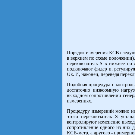
Порядок измерения КСВ следующ
в верхнем по схеме положении). 
переключатель S в нижнее по 
подключают фидер и, регулируя
Uk. И, наконец, переведя перек
Подобная процедура с контроль
достаточно низкоомную нагруз
выходном сопротивлении генера
измерениях.
Процедуру измерений можно нес
этого переключатель S устан
контролируют изменение выходн
сопротивление одного из них д
КСВ-метр, а другого - примерно 