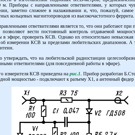
0 м. Приборы с направленными ответвителями, у которых чувс
ении, заметно сложнее в налаживании и, что, пожалуй, самое
ных кольцевых магнитопроводов из высокочастотного феррита.
равленными ответвителями является то, что они работают при
 позволяют вести постоянный контроль отдаваемой мощност
ы в эфире, проверить КСВ. Однако их относительно невысокая 
ит об измерении КСВ за пределами любительских диапазонов. А
нтенн.
о утверждать, что на любительской радиостанции целесообразн
нными ответвителями (для повседневной работы в эфире).
го измерителя КСВ приведена на
рис.1
. Прибор разработан Б.С
дной мощностью - подключают к разъему Х1, а антенный фидер -