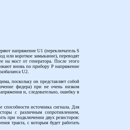
еряют напряжение U1 (переключатель S
ход или короткое замыкание), переводят
 на мост от генератора. После этого
ливают вновь по прибору Р напряжение
разбаланса U2.
има, поскольку он представляет собой
лючение фидера) при не очень низком
апряжения и, следовательно, ошибку в
е способности источника сигнала. Для
сторы с различным сопротивлением,
ить при подключении двух резисторов:
ния тракта, с которым будет работать