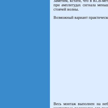
Заметим, кстати, что в КСВ-ме
при амплитудах сигнала меньш
стоячей волны.
Возможный вариант практическ
Весь монтаж выполнен на небо