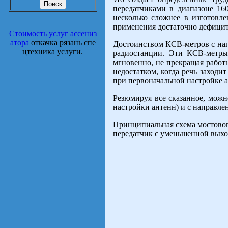
передатчиками в диапазоне 16
несколько сложнее в изготовл
применения достаточно дефицит
Стоимость услуг ассениз
атора
откачка рязань спе
Достоинством КСВ-метров с нап
цтехника услуги.
радиостанции. Эти КСВ-метры
мгновенно, не прекращая работ
недостатком, когда речь заход
при первоначальной настройке а
Резюмируя все сказанное, можн
настройки антенн) и с направле
Принципиальная схема мостово
передатчик с уменьшенной выхо