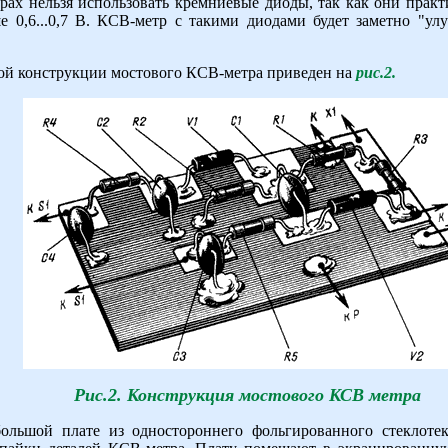
трах нельзя использовать кремниевые диоды, так как они пра
е 0,6...0,7 В. КСВ-метр с такими диодами будет заметно "ул
ой конструкции мостового КСВ-метра приведен на
рис.2.
Рис.2. Конструкция мостового КСВ метра
льшой плате из одностороннего фольгированного стеклотек