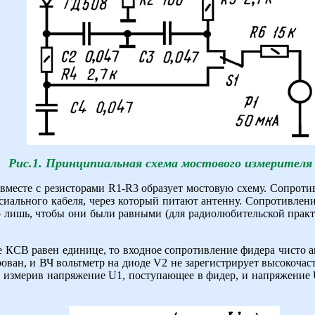
Рис.1. Принципиальная схема мостового измерителя
вместе с резисторами R1-R3 образует мостовую схему. Сопрот
иального кабеля, через который питают антенну. Сопротивлен
о лишь, чтобы они были равными (для радиолюбительской прак
 КСВ равен единице, то входное сопротивление фидера чисто а
ван, и ВЧ вольтметр на диоде V2 не зарегистрирует высокочас
, измерив напряжение U1, поступающее в фидер, и напряжение 