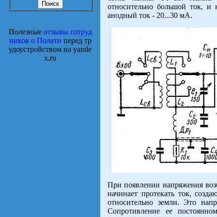
относительно большой ток, и 
анодный ток - 20...30 мА.
Полезные
отзывы сотруд
ников о Полати
перед тр
удоустройством на yande
x.ru
При появлении напряжения воз
начинает протекать ток, созд
относительно земли. Это нап
Сопротивление ее постоянно