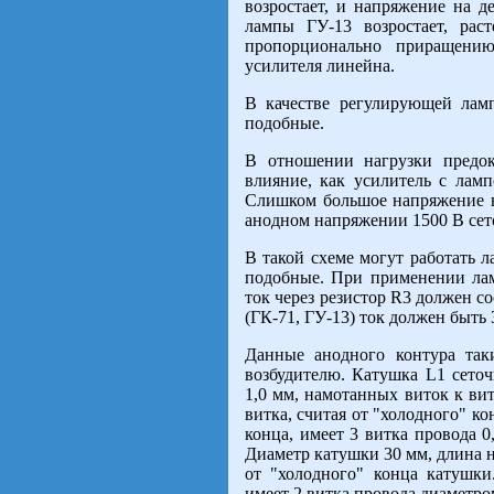
возростает, и напряжение на д
лампы ГУ-13 возростает, рас
пропорционально приращению 
усилителя линейна.
В качестве регулирующей ла
подобные.
В отношении нагрузки предок
влияние, как усилитель с лам
Слишком большое напряжение в
анодном напряжении 1500 В сето
В такой схеме могут работать л
подобные. При применении лам
ток через резистор R3 должен с
(ГК-71, ГУ-13) ток должен быть 
Данные анодного контура так
возбудителю. Катушка L1 сеточ
1,0 мм, намотанных виток к вит
витка, считая от "холодного" ко
конца, имеет 3 витка провода 0
Диаметр катушки 30 мм, длина на
от "холодного" конца катушки
имеет 2 витка провода диаметро