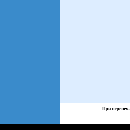
При перепеча
views: 30 | users: 7
web3