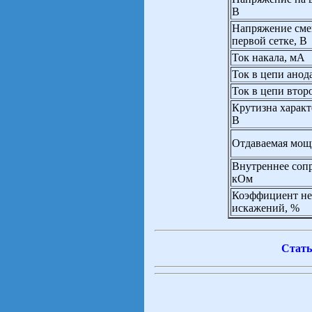
В
Напряжение сме
первой сетке, В
Ток накала, мА
Ток в цепи анод
Ток в цепи втор
Крутизна характ
В
Отдаваемая мощ
Внутреннее соп
кОм
Коэффициент н
искажений, %
Стать