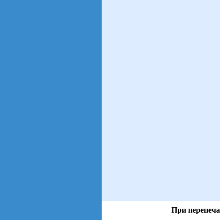
При перепеча
views: 2 | users: 1
gen page: 0.01s