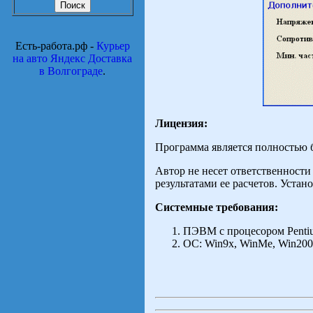
Есть-работа.рф -
Курьер
на авто Яндекс Доставка
в Волгограде
.
Лицензия:
Программа является полностью б
Автор не несет ответственност
результатами ее расчетов. Уста
Системные требования:
ПЭВМ с процесором Penti
ОС: Win9x, WinMe, Win200