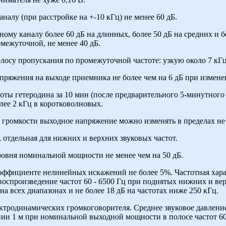
налу (при расстройке на +-10 кГц) не менее 60 дБ.
ому каналу более 60 дБ на длинных, более 50 дБ на средних и б
межуточной, не менее 40 дБ.
осу пропускания по промежуточной частоте: узкую около 7 кГ
ряжения на выходе приемника не более чем на 6 дБ при изменен
оты гетеродина за 10 мин (после предварительного 5-минутного 
лее 2 кГц в коротковолновых.
громкости выходное напряжение можно изменять в пределах не 
, отдельная для нижних и верхних звуковых частот.
ровня номинальной мощности не менее чем на 50 дБ.
эффициенте нелинейных искажений не более 5%. Частотная хара
воспроизведение частот 60 - 6500 Гц при поднятых нижних и ве
на всех диапазонах и не более 18 дБ на частотах ниже 250 кГц.
ктродинамических громкоговорителя. Среднее звуковое давление
ии 1 м при номинальной выходной мощности в полосе частот 60-