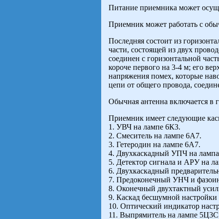
Питание приемника может осущес
Приемник может работать с об
Последняя состоит из горизонта
части, состоящей из двух пров
соединен с горизонтальной част
короче первого на 3-4 м; его ве
напряжения помех, которые нав
цепи от общего провода, соедин
Обычная антенна включается в г
Приемник имеет следующие кас
1. УВЧ на лампе 6К3.
2. Смеситель на лампе 6А7.
3. Гетеродин на лампе 6А7.
4. Двухкаскадный УПЧ на лампа
5. Детектор сигнала и АРУ на л
6. Двухкаскадный предварител
7. Предоконечный УНЧ и фазоин
8. Оконечный двухтактный усил
9. Каскад бесшумной настройки 
10. Оптический индикатор наст
11. Выпрямитель на лампе 5Ц3С