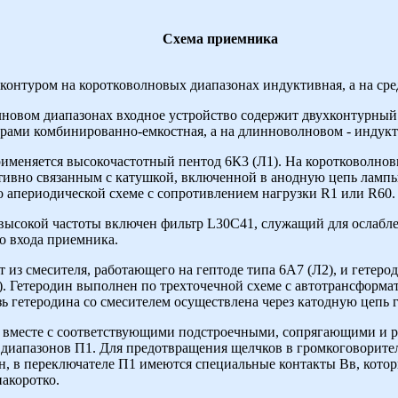
Схема приемника
контуром на коротковолновых диапазонах индуктивная, а на ср
новом диапазонах входное устройство содержит двухконтурный
урами комбинированно-емкостная, а на длинноволновом - индукт
именяется высокочастотный пентод 6К3 (Л1). На коротковолновы
тивно связанным с катушкой, включенной в анодную цепь лампы
о апериодической схеме с сопротивлением нагрузки R1 или R60.
высокой частоты включен фильтр L30C41, служащий для ослабле
о входа приемника.
т из смесителя, работающего на гептоде типа 6А7 (Л2), и гетеро
). Гетеродин выполнен по трехточечной схеме с автотрансформа
зь гетеродина со смесителем осуществлена через катодную цепь 
 вместе с соответствующими подстроечными, сопрягающими и 
 диапазонов П1. Для предотвращения щелчков в громкоговорит
он, в переключателе П1 имеются специальные контакты Вв, кот
накоротко.