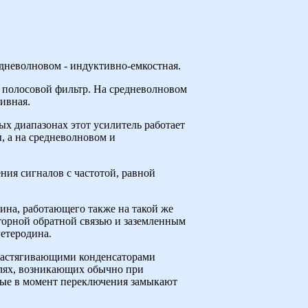
едневолновом - индуктивно-емкостная.
 полосовой фильтр. На средневолновом
ивная.
х диапазонах этот усилитель работает
, а на средневолновом и
ния сигналов с частотой, равной
дина, работающего также на такой же
торной обратной связью и заземленным
гетеродина.
растягивающими конденсаторами
елях, возникающих обычно при
орые в момент переключения замыкают