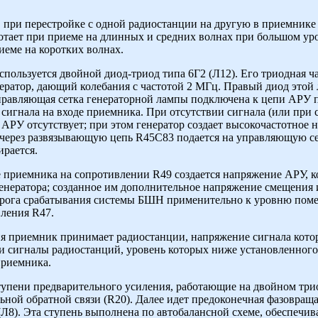
в при перестройке с одной радиостанции на другую в приемник
отает при приеме на длинных и средних волнах при большом ур
иеме на коротких волнах.
пользуется двойной диод-триод типа 6Г2 (Л12). Его триодная ч
нератор, дающий колебания с частотой 2 МГц. Правый диод этой 
равляющая сетка генераторной лампы подключена к цепи АРУ пр
 сигнала на входе приемника. При отсутствии сигнала (или при 
АРУ отсутствует; при этом генератор создает высокочастотное 
через развязывающую цепь R45C83 подается на управляющую се
рается.
е приемника на сопротивлении R49 создается напряжение АРУ, к
енератора; созданное им дополнительное напряжение смещения и
порога срабатывания системы БШН применительно к уровню помех
ления R47.
я приемник принимает радиостанции, напряжение сигнала кото
и сигналы радиостанций, уровень которых ниже установленного
приемника.
упени предварительного усиления, работающие на двойном трио
ьной обратной связи (R20). Далее идет предоконечная фазовраща
Л8). Эта ступень выполнена по автобалансной схеме, обеспечи