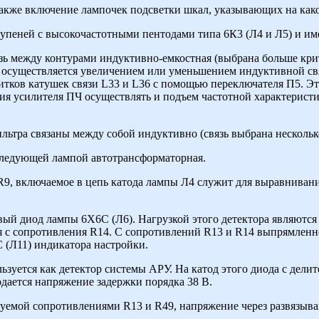
акже включение лампочек подсветки шкал, указывающих на како
тупеней с высокочастотными пентодами типа 6К3 (Л4 и Л5) и им
язь между контурами индуктивно-емкостная (выбрана больше кр
осуществляется увеличением или уменьшением индуктивной свя
итков катушек связи L33 и L36 с помощью переключателя П5. Эт
я усилителя ПЧ осуществлять и подъем частотной характеристик
льтра связаны между собой индуктивно (связь выбрана нескольк
оследующей лампой автотрансформаторная.
9, включаемое в цепь катода лампы Л4 служит для выравнивания
евый диод лампы 6Х6С (Л6). Нагрузкой этого детектора являются
 с сопротивления R14. С сопротивлений R13 и R14 выпрямленн
(Л11) индикатора настройки.
уется как детектор системы АРУ. На катод этого диода с делит
дается напряжение задержки порядка 38 В.
азуемой сопротивлениями R13 и R49, напряжение через развязы