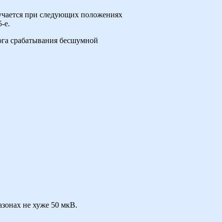
лучается при следующих положениях
-е.
рога срабатывания бесшумной
азонах не хуже 50 мкВ.