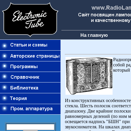
На главную
Радиопр
собой ра
который 
Из конструктивных особенностей
стекла. Шесть полосок соответс
диапазону. Две крайние полоски
равномерных делений (по ним мо
освещается надпись "БШН" при 
звукоснимателя. На шкалах диап