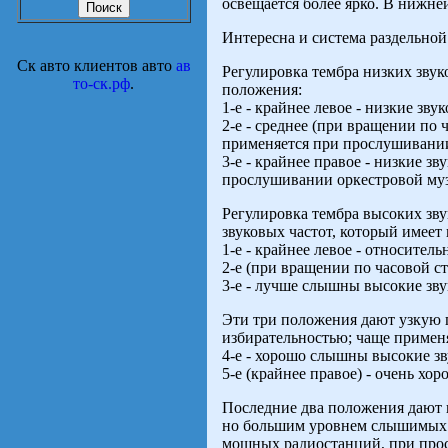
освещается более ярко. В нижне
Интересна и система раздельной
Ск авто клиентов авто
ав
Регулировка тембра низких звук
то-ск.рф
.
положения:
1-е - крайнее левое - низкие з
2-е - среднее (при вращении по
применяется при прослушивании
3-е - крайнее правое - низкие 
прослушивании оркестровой му
Регулировка тембра высоких зв
звуковых частот, который имеет
1-е - крайнее левое - относите
2-е (при вращении по часовой с
3-е - лучше слышны высокие зву
Эти три положения дают узкую 
избирательностью; чаще примен
4-е - хорошо слышны высокие зв
5-е (крайнее правое) - очень х
Последние два положения дают 
но большим уровнем слышимых ш
мощных радиостанций, при про