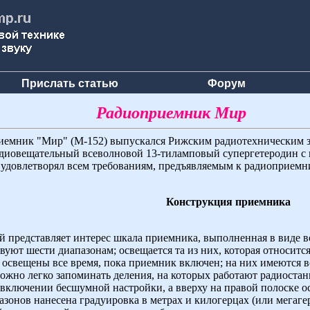
Прислать статью
Форум
Радиоприемник Мир
иемник "Мир" (М-152) выпускался Рижским радиотехническим 
диовещательный всеволновой 13-тиламповый супергетеродин с п
удовлетворял всем требованиям, предъявляемым к радиоприемни
Конструкция приемника
 представляет интерес шкала приемника, выполненная в виде в
твуют шести диапазонам; освещается та из них, которая относит
 освещены все время, пока приемник включен; на них имеются 
жно легко запоминать деления, на которых работают радиостан
включении бесшумной настройки, а вверху на правой полоске о
азонов нанесена градуировка в метрах и килогерцах (или мегаг