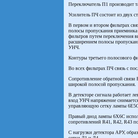
Переключатель П1 производит т
Усилитель ПЧ состоит из двух с
В первом и втором фильтрах св
полосы пропускания приемника 
фильтров путем переключения в
расширением полосы пропускани
УНЧ.
Контуры третьего полосового фи
Во всех фильтрах ПЧ связь с п
Сопротивление обратной связи R
широкой полосой пропускания.
В детекторе сигнала работает л
вход УНЧ напряжение снимается
управляющую сетку лампы 6Е5С 
Правый диод лампы 6Х6С использ
сопротивлений R41, R42, R43 по
С нагрузки детектора АРУ, обр
сетки Л1 и Л4.