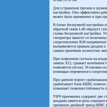
Для устранения тресков и шумо
настройки. Оно эффективно раб
может быть применено и при пр
В блоке бесшумной настройки ис
обратной связи L40 образует ге
схемы бесшумной настройки. Уп
генератора зависит от величины
сопротивлении R49 напряжение 
выпрямляется правым диодом и 
самым приемник полностью запи
При появлении сигнала на вход
лампы Л12, срывает колебания г
появляется сигнал. Установка 
помощью переменного сопротив
При данном пороге срабатывани
срабатывает блок БШН; помехи 
повышает помехоустойчивость 
УНЧ приемника содержит две ст
анодами имеется цепь отрицател
применен двойной триод 6Н8С (