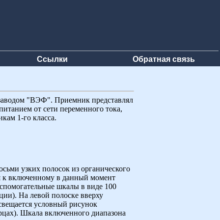
Ссылки
Обратная связь
заводом "ВЭФ". Приемник представлял
итанием от сети переменного тока,
кам 1-го класса.
осьми узких полосок из органического
ся к включенному в данный момент
вспомогательные шкалы в виде 100
ции). На левой полоске вверху
свещается условный рисунок
ерцах). Шкала включенного диапазона