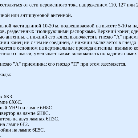
твляться от сети переменного тока напряжением 110, 127 или 2
ычной или антишумовой антенной.
льной части длиной 10-20 м, подвешиваемой на высоте 5-10 м н
одов, разделенных изолирующими распорками. Верхний конец од
ью антенны, а нижний его конец включается в гнездо "А" прие
рхний конец ни с чем не соединен, а нижний включается в гнезд
одятся в основном на вертикальные провода антенны, взаимно 
енного с шасси, уменьшает также возможность попадания помех 
нездо "А" приемника; его гнездо "П" при этом заземляется.
кады:
х 6К3.
ампе 6Х6С.
ьный УНЧ на лампе 6Н8С.
вертор на лампе 6Н8С.
итель на двух лампах 6П3С.
на лампе 6Г2.
ройки на лампе 6Е5С.
.