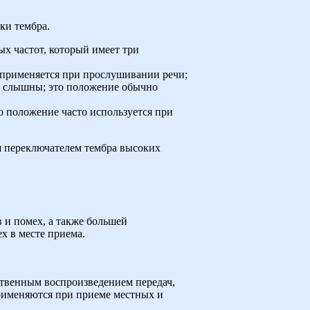
ки тембра.
ых частот, который имеет три
о применяется при прослушивании речи;
шо слышны; это положение обычно
то положение часто используется при
я переключателем тембра высоких
 и помех, а также большей
х в месте приема.
ственным воспроизведением передач,
рименяются при приеме местных и