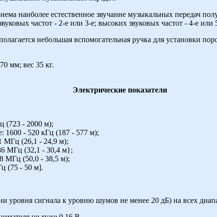
иема наиболее естественное звучание музыкальных передач по
уковых частот - 2-е или 3-е; высоких звуковых частот - 4-е или 5
полагается небольшая вспомогательная ручка для установки по
0 мм; вес 35 кг.
Электрические показатели
(723 - 2000 м);
600 - 520 кГц (187 - 577 м);
 МГц (26,1 - 24,9 м);
6 МГц (32,1 - 30,4 м};
8 МГц (50,0 - 38,5 м);
 (75 - 50 м].
.
и уровня сигнала к уровню шумов не менее 20 дБ) на всех диап
нимателя не хуже 0,16 В.