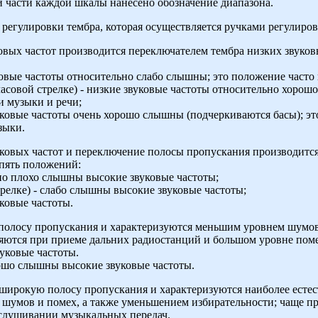
й части каждой шкалы нанесено обозначение диапазона.
 регулировки тембра, которая осуществляется ручками регулиров
овых частот производится переключателем тембра низких звуков
вуковые частоты относительно слабо слышны; это положение част
 часовой стрелке) - низкие звуковые частоты относительно хоро
 музыки и речи;
звуковые частоты очень хорошо слышны (подчеркиваются басы); э
зыки.
уковых частот и переключение полосы пропускания производитс
 пять положений:
льно плохо слышны высокие звуковые частоты;
трелке) - слабо слышны высокие звуковые частоты;
ковые частоты.
полосу пропускания и характеризуются меньшим уровнем шумов
яются при приеме дальних радиостанций и большом уровне поме
уковые частоты.
орошо слышны высокие звуковые частоты.
широкую полосу пропускания и характеризуются наиболее есте
умов и помех, а также уменьшением избирательности; чаще п
слушивании музыкальных передач.