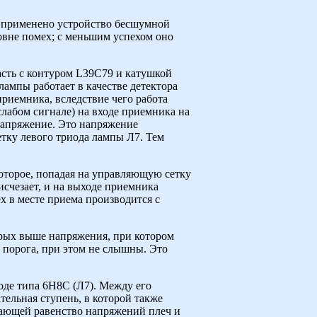
е применено устройство бесшумной
овне помех; с меньшим успехом оно
асть с контуром L39C79 и катушкой
лампы работает в качестве детектора
иемника, вследствие чего работа
слабом сигнале) на входе приемника на
напряжение. Это напряжение
тку левого триода лампы Л7. Тем
оторое, попадая на управляющую сетку
счезает, и на выходе приемника
 в месте приема производится с
рых выше напряжения, при котором
 порога, при этом не слышны. Это
де типа 6Н8С (Л7). Между его
тельная ступень, в которой также
вающей равенство напряжений плеч и