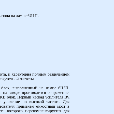
азона на лампе 6И1П.
та, и характерна полным разделением
ежуточной частоты.
 блок, выполненный на лампе 6Н3П.
 на заводе производится сопряжение.
УКВ блок. Первый каскад усилителя ВЧ
е усиление по высокой частоте. Для
азователя применен емкостный мост в
ть которого перекомпенсируется для