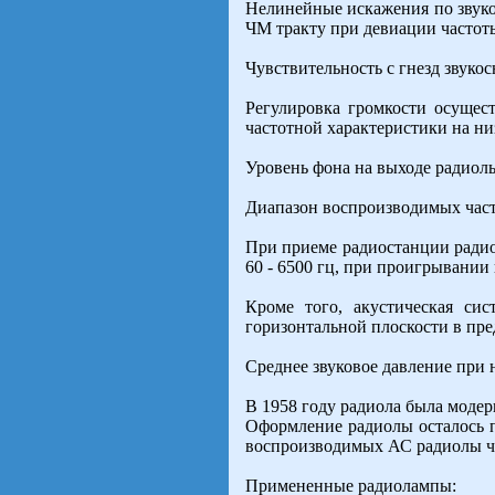
Нелинейные искажения по звук
ЧМ тракту при девиации частоты 
Чувствительность с гнезд звуко
Регулировка громкости осущест
частотной характеристики на низ
Уровень фона на выходе радиол
Диапазон воспроизводимых часто
При приеме радиостанции радиол
60 - 6500 гц, при проигрывании 
Кроме того, акустическая си
горизонтальной плоскости в пред
Среднее звуковое давление при
В 1958 году радиола была модер
Оформление радиолы осталось п
воспроизводимых АС радиолы час
Примененные радиолампы: