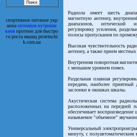
Радиола имеет шесть диап
магнитную антенну, внутренн
спортивное питание укр
диапазонов, оптический и
аина
оптимум нутришн
регулировку усиления, раздел
киев
протеин для быстро
полосы пропускания по промежу
го роста мышц proteinchi
k.com.ua
Высокая чувствительность рад
антенну, а также прием местны
Внутренняя поворотная магнитн
с меньшим уровнем помех.
Раздельная плавная регулировк
передачи, наиболее приятный 
заслонки в окошках шкалы.
Акустическая система радиолы
расположенных на передней па
обеспечивает воспроизведение 
называемое "объемное" звучание
Универсальный электропроигрыв
минуту, с полуавтоматическим 