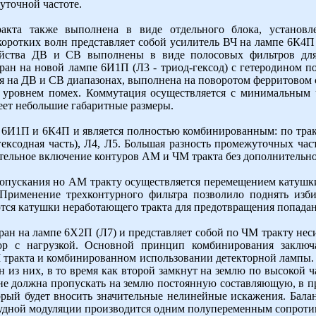
точной частоте.
акта также выполнена в виде отдельного блока, установл
коротких волн представляет собой усилитель ВЧ на лампе 6К4П
ойства ДВ и СВ выполнены в виде полосовых фильтров для
ран на новой лампе 6И1П (Л3 - триод-гексод) с гетеродином п
я на ДВ и СВ диапазонах, выполнена на поворотом ферритовом ст
уровнем помех. Коммутация осуществляется с минимальным 
меет небольшие габаритные размеры.
 6И1П и 6К4П и является полностью комбинированным: по тра
ексодная часть), Л4, Л5. Большая разность промежуточных час
ательное включение контуров AM и ЧМ тракта без дополнительн
опускания но AM тракту осуществляется перемещением катушки
 Применение трехконтурного фильтра позволило поднять изб
тся катушки неработающего тракта для предотвращения попадан
ан на лампе 6Х2П (Л7) и представляет собой по ЧМ тракту нес
р с нагрузкой. Основной принцип комбинирования заключа
тракта и комбинированном использовании детекторной лампы. 
 из них, в то время как второй замкнут на землю по высокой 
а не должна пропускать на землю постоянную составляющую, в 
торый будет вносить значительные нелинейные искажения. Бала
удной модуляции производится одним полупеременным сопроти