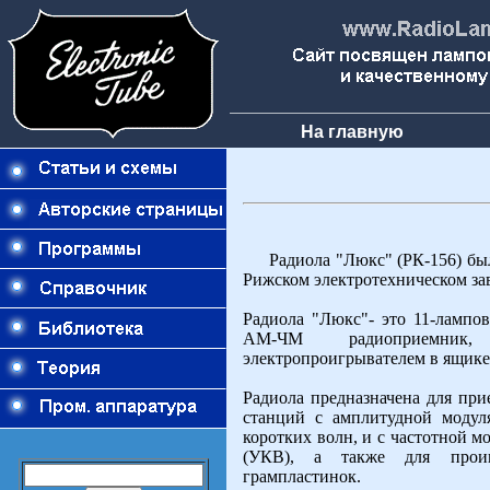
На главную
Радиола "Люкс" (РК-156) была
Рижском электротехническом зав
Радиола "Люкс"- это 11-ламп
АМ-ЧМ радиоприемник
электропроигрывателем в ящике
Радиола предназначена для пр
станций с амплитудной модул
коротких волн, и с частотной м
(УКВ), а также для прои
грампластинок.