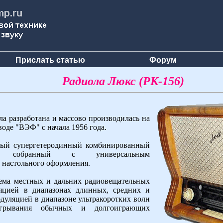
Прислать статью
Форум
Радиола Люкс (РК-156)
 разработана и массово производилась на
оде "ВЭФ" с начала 1956 года.
овый супергетеродинный комбинированный
, собранный с универсальным
 настольного оформления.
иема местных и дальних радиовещательных
яцией в диапазонах длинных, средних и
одуляцией в диапазоне ультракоротких волн
грывания обычных и долгоиграющих