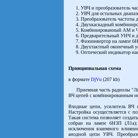
УВЧ и преобразователь ча
УВЧ для остальных диапаз
Преобразователь частоты 
Двухкаскадный комбинир
Комбинированный АМ и ЧМ
Предварительный УНЧ и д
Фазоинвертор на лампе 6
Двухтактный оконечный у
Оптический индикатор нас
Принципиальная схема
в формате
DjVu
(207 kb)
Приемная часть радиолы "Люкс
ВЧ цепей с комбинированным ис
Входные цепи, усилитель ВЧ 
Настройка осуществляется с п
Такая система позволяет созда
собран на лампе 6Н3П (Л1а);
исключения взаимного влияния
анодной цепи УВЧ. Преобразо