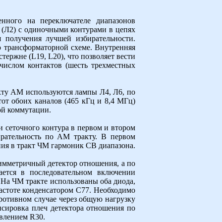
енного на переключателе диапазонов
 (Л2) с одиночными контурами в цепях
 получения лучшей избирательности.
о трансформаторной схеме. Внутренняя
ержне (L19, L20), что позволяет вести
числом контактов (шесть трехместных
кту АМ используются лампы Л4, Л6, по
тот обоих каналов (465 кГц и 8,4 МГц)
ой коммутации.
 сеточного контура в первом и втором
ирательность по AM тракту. В первом
ия в тракт ЧМ гармоник СВ диапазона.
имметричный детектор отношения, а по
ется в последовательном включении
На ЧМ тракте использованы оба диода,
частоте конденсатором С77. Необходимо
противном случае через общую нагрузку
нсировка плеч детектора отношения по
влением R30.