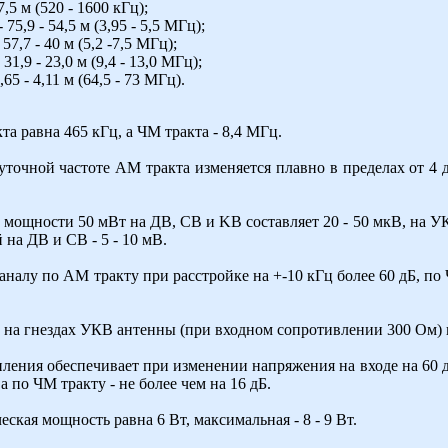
,5 м (520 - 1600 кГц);
5,9 - 54,5 м (3,95 - 5,5 МГц);
7,7 - 40 м (5,2 -7,5 МГц);
1,9 - 23,0 м (9,4 - 13,0 МГц);
5 - 4,11 м (64,5 - 73 МГц).
а равна 465 кГц, а ЧМ тракта - 8,4 МГц.
очной частоте AM тракта изменяется плавно в пределах от 4 д
мощности 50 мВт на ДВ, СВ и KB составляет 20 - 50 мкВ, на УКВ
на ДВ и СВ - 5 - 10 мВ.
аналу по AM тракту при расстройке на +-10 кГц более 60 дБ, по
 на гнездах УКВ антенны (при входном сопротивлении 300 Ом) н
ления обеспечивает при изменении напряжения на входе на 60 
а по ЧМ тракту - не более чем на 16 дБ.
кая мощность равна 6 Вт, максимальная - 8 - 9 Вт.