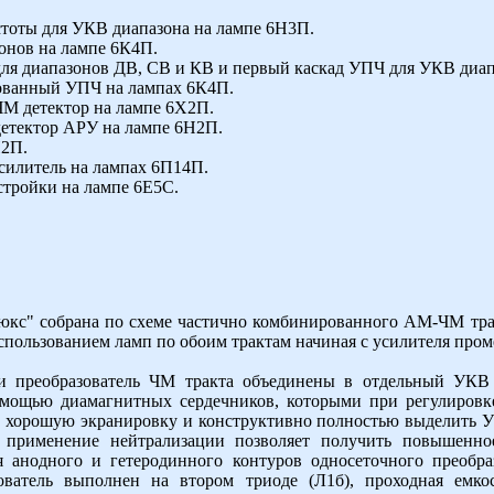
стоты для УКВ диапазона на лампе 6Н3П.
онов на лампе 6К4П.
для диапазонов ДВ, СВ и КВ и первый каскад УПЧ для УКВ диап
ованный УПЧ на лампах 6К4П.
 детектор на лампе 6Х2П.
етектор АРУ на лампе 6Н2П.
Н2П.
силитель на лампах 6П14П.
тройки на лампе 6Е5С.
" собрана по схеме частично комбинированного AM-ЧМ трак
пользованием ламп по обоим трактам начиная с усилителя пром
и преобразователь ЧМ тракта объединены в отдельный УКВ
омощью диамагнитных сердечников, которыми при регулировке
ть хорошую экранировку и конструктивно полностью выделить 
 применение нейтрализации позволяет получить повышенно
 анодного и гетеродинного контуров односеточного преобр
ватель выполнен на втором триоде (Л1б), проходная емкос