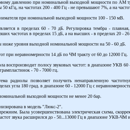
овому давлению при номинальной выходной мощности по AM тр
50 кГц, на частотах 200 - 400 Гц - не превышают 7%, а на часто
снимателя при номинальной выходной мощности 100 - 150 мВ.
вляется в пределах 60 - 70 дБ. Регулировка тембра - плавная
ших частотах в пределах 15 дБ, а на высших - в пределах 20 - 26
ы ниже уровня выходной номинальной мощности на 50 - 60 дБ.
т при неравномерности 14 дБ по ЧМ тракту от 60 до 12000 Гц.
а воспроизводит полосу звуковых частот: в диапазоне УКВ 60 -
грампластинок - 70 - 7000 гц.
стема радиолы позволяет получить ненаправленную частотну
елах угла 180 град. в диапазоне 60 - 12000 Гц с неравномерность
 номинальной выходной мощности не менее 20 бар.
низирована в модель "Люкс-2".
режним. Была усовершенствована электрическая схема, скорр
тот звука расширился до - 50...13000 Гц в диапазоне УКВ-ЧМ и 