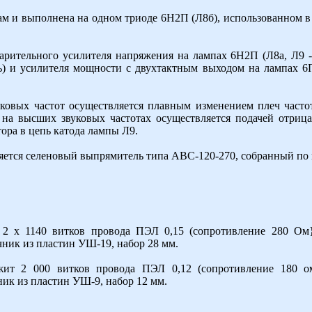
м и выполнена на одном триоде 6Н2П (Л8б), использованном 
арительного усилителя напряжения на лампах 6Н2П (Л8а, Л9 - 
ть) и усилителя мощности с двухтактным выходом на лампах 6
ковых частот осуществляется плавным изменением плеч часто
 на высших звуковых частотах осуществляется подачей отрица
ора в цепь катода лампы Л9.
яется селеновый выпрямитель типа АВС-120-270, собранный по
 2 х 1140 витков провода ПЭЛ 0,15 (сопротивление 280 Ом
чник из пластин УШ-19, набор 28 мм.
жит 2 000 витков провода ПЭЛ 0,12 (сопротивление 180 о
ник из пластин УШ-9, набор 12 мм.