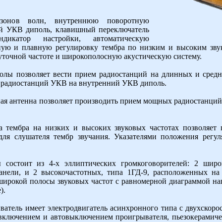
азонов волн, внутреннюю поворотную
ий УКВ диполь, клавишный переключатель
ндикатор настройки, автоматическую
ьную и плавную регулировку тембра по низким и высоким зву
точной частоте и широкополосную акустическую систему.
иолы позволяет вести прием радиостанций на длинных и сре
х радиостанций УКВ на внутренний УКВ диполь.
ая антенна позволяет производить прием мощных радиостанций
а тембра на низких и высоких звуковых частотах позволяет 
для слушателя тембр звучания. Указателями положения регу
 состоит из 4-х эллиптических громкоговорителей: 2 широ
нели, и 2 высокочастотных, типа 1ГД-9, расположенных на
широкой полосы звуковых частот с равномерной диаграммой нап
).
атель имеет электродвигатель асинхронного типа с двухскоро
включением и автовыключением проигрывателя, пьезокерамиче