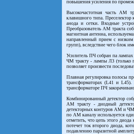
повышения усиления по промежу
Высокочастотная часть АМ тр
клавишного типа. Преселектор 
анода и сетки. Входные устр
Преобразователь АМ тракта соб
магнитная антенна, используема
направленный прием с низким 
групп), вследствие чего блок и
Усилитель ПЧ собран па лампах
ЧМ тракту - лампы Л3 (только г
позволяет произвести последов
Плавная регулировка полосы пр
трансформаторах (L41 и L45).
трансформаторе ПЧ закорачиваю
Комбинированный детектор собр
AM тракту - диодный детекто
детекторных контуров AM и ЧМ 
по AM каналу используется один
отметить, что цепь этого диод
потечет ток второго диода, ко
подавлению паразитной амплит