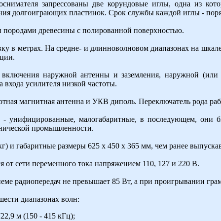
коснимателя запрессованы две корундовые иглы, одна из кот
ния долгоиграющих пластинок. Срок службы каждой иглы - поряд
 породами древесины с полированной поверхностью.
ку в метрах. На средне- и длинноволновом диапазонах на шкал
ции.
я включения наружной антенны и заземления, наружной (или
а входа усилителя низкой частоты.
тная магнитная антенна и УКВ диполь. Переключатель рода раб
 - унифицированные, малогабаритные, в последующем, они 
хнической промышленности.
кг) и габаритные размеры 625 х 450 х 365 мм, чем ранее выпуск
 от сети переменного тока напряжением 110, 127 и 220 В.
ме радиопередач не превышает 85 Вт, а при проигрывании грамз
 шести диапазонах волн:
2,9 м (150 - 415 кГц);