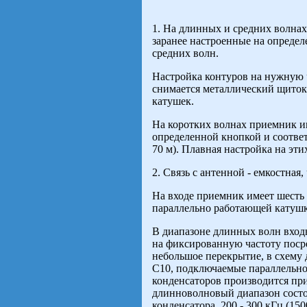
1. На длинных и средних волна
заранее настроенные на определе
средних волн.
Настройка контуров на нужную ч
снимается металлический щиток
катушек.
На коротких волнах приемник и
определенной кнопкой и соответс
70 м). Плавная настройка на эт
2. Связь с антенной - емкостная,
На входе приемник имеет шесть
параллельно работающей катушк
В диапазоне длинных волн входн
на фиксированную частоту поср
небольшое перекрытие, в схему 
С10, подключаемые параллельно
конденсаторов производится при
длинноволновый диапазон состоит
конденсатора, 200 - 300 кГц (1500