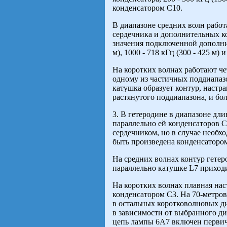
конденсатором С10.
В диапазоне средних волн работ
сердечника и дополнительных ко
значения подключенной дополнит
м), 1000 - 718 кГц (300 - 425 м) и
На коротких волнах работают чет
одному из частичных поддиапазо
катушка образует контур, настр
растянутого поддиапазона, и бо
3. В гетеродине в диапазоне дл
параллельно ей конденсаторов 
сердечником, но в случае необх
быть произведена конденсаторо
На средних волнах контур гетер
параллельно катушке L7 приходи
На коротких волнах плавная нас
конденсатором С3. На 70-метров
в остальных коротковолновых ди
в зависимости от выбранного ди
цепь лампы 6А7 включен первич