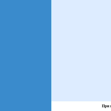
При 
views: 239 | users: