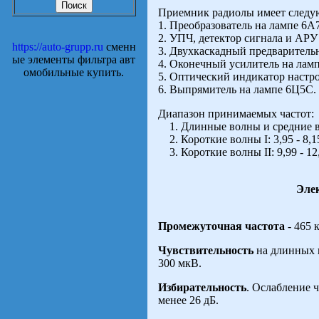
Приемник радиолы имеет следу
1. Преобразователь на лампе 6А7
2. УПЧ, детектор сигнала и АРУ
https://auto-grupp.ru
сменн
3. Двухкаскадный предварител
ые элементы фильтра авт
4. Оконечный усилитель на лам
омобильные купить.
5. Оптический индикатор настр
6. Выпрямитель на лампе 6Ц5С.
Диапазон принимаемых частот:
1. Длинные волны и средние в
2. Короткие волны I: 3,95 - 8,15
3. Короткие волны II: 9,99 - 12,
Эле
Промежуточная частота
- 465 
Чувствительность
на длинных и
300 мкВ.
Избирательность
. Ослабление 
менее 26 дБ.