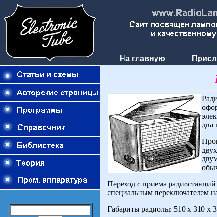
На главную
Присл
Ради
офо
элек
два 
Про
двух
дву
обы
Переход с приема радиостанций
специальным переключателем на
Габариты радиолы: 510 х 310 х 3