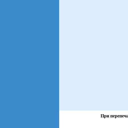
При перепеча
views: 18 | users: 3
web3