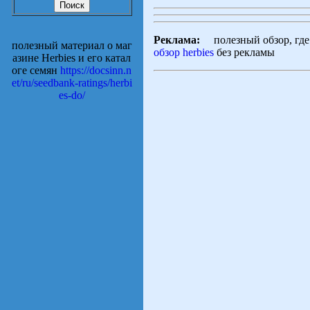
Реклама:
полезный обзор, где 
полезный материал о маг
обзор herbies
без рекламы
азине Herbies и его катал
оге семян
https://docsinn.n
et/ru/seedbank-ratings/herbi
es-do/