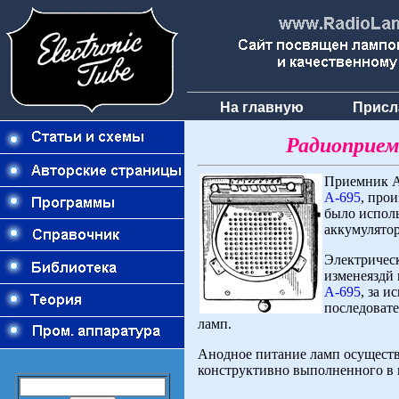
На главную
Присл
Радиоприем
Приемник А
А-695
, про
было исполь
аккумулятор
Электрическ
изменеяздй
А-695
, за 
последовате
ламп.
Анодное питание ламп осуществ
конструктивно выполненного в в