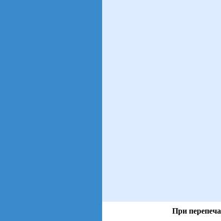
При перепеча
views: 6 | users: 3