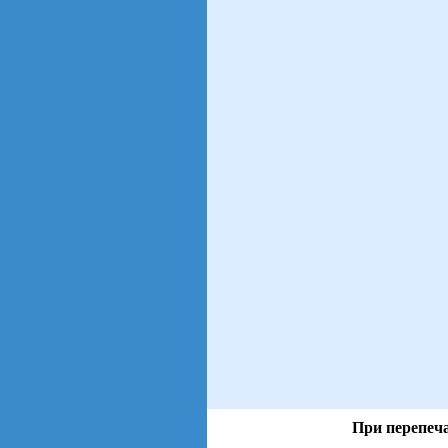
При перепеча
views: 24 | users: 3
gen page: 0.00s