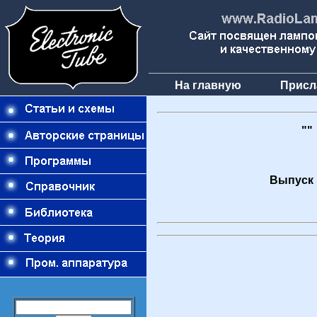
На главную
Присл
""
Выпуск 