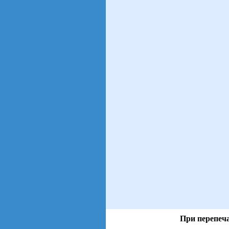
При перепеча
views: 53 | users: 7
gen page: 0.00s