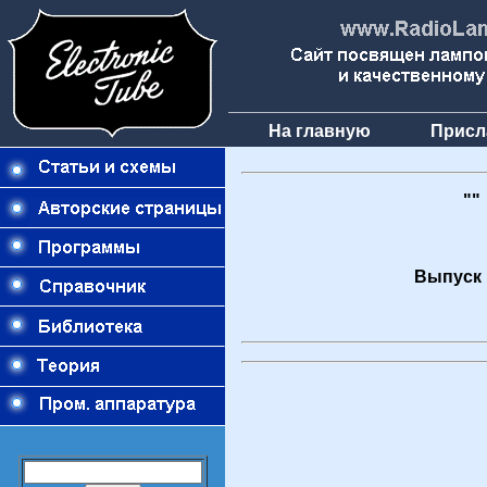
На главную
Присл
""
Выпуск 