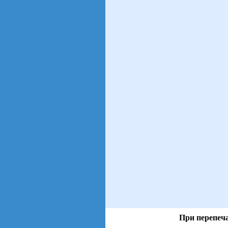
При перепеча
views: 17 | users: 2
gen page: 0.00s