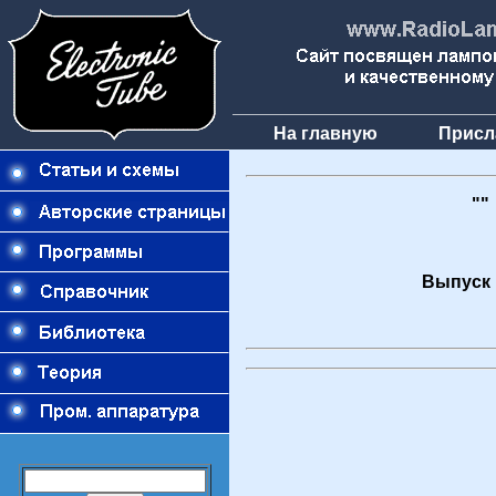
На главную
Присл
""
Выпуск 