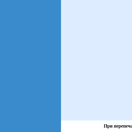
При перепеча
views: 28 | users: 3
gen page: 0.00s