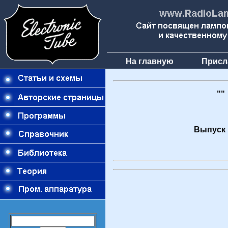
На главную
Присл
""
Выпуск 