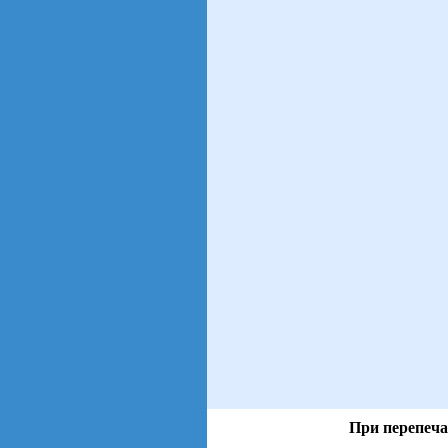
При перепеча
views: 4 | users: 2
gen page: 0.00s