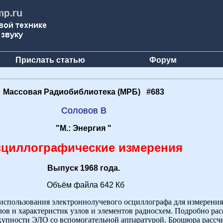
Прислать статью
Форум
Массовая Радиобиблиотека (МРБ) #683
Соловов В
"М.: Энергия "
циллографические измерения
Выпуск 1968 года.
Объём файла 642 Кб
спользования электроннолучевого осциллографа для измерения
лов н характеристик узлов и элементов радиосхем. Подробно р
окупности ЭЛО со вспомогательной аппаратурой. Брошюра рассч