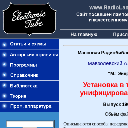
На главную
Присл
Массовая Радиобибли
Мавзолевский А
"М.: Эне
Установка в 
унифицирова
Выпуск 196
Объём фай
Описываются способы переделки