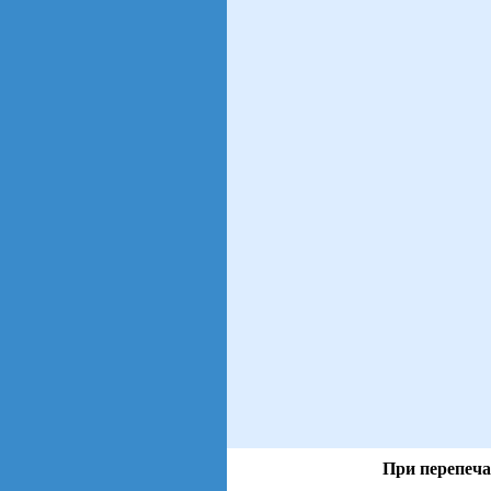
При перепеча
views: 6 | users: 2
gen page: 0.00s