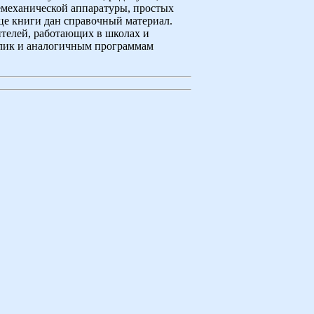
емеханической аппаратуры, простых
це книги дан справочный материал.
ителей, работающих в школах и
лик и аналогичным программам