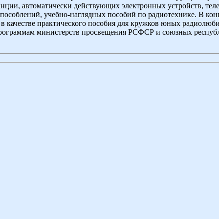
анции, автоматически действующих электронных устройств, тел
пособлений, учебно-наглядных пособий по радиотехнике. В кон
 в качестве практического пособия для кружков юных радиолюб
рограммам министерств просвещения РСФСР и союзных респуб