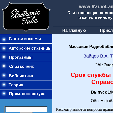
На главную
Присл
Массовая Радиобибли
Зайцев В.А. Т
"М.: Эне
Срок службы 
Справ
Выпуск 196
Объём файл
Рассматриваются вопросы прави