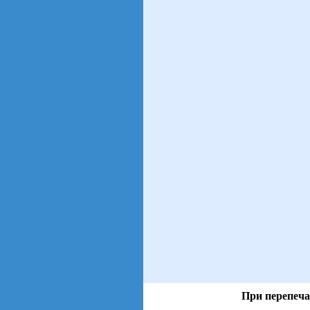
При перепеча
views: 4 | users: 1
gen page: 0.00s