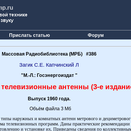
Прислать статью
Форум
Массовая Радиобиблиотека (МРБ) #386
Загик С.Е. Капчинский Л
"М.-Л.: Госэнергоиздат "
телевизионные антенны (3-е издани
Выпуск 1960 года.
Объём файла 3 Мб
 типы наружных и комнатных антенн метрового и дециметровог
ема телевизионных программ. Даны практические рекомендации 
отовлению и установке их. Приведены сведения по коллективны