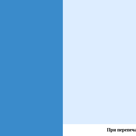
При перепеча
views: 20 | users: 3
gen page: 0.00s