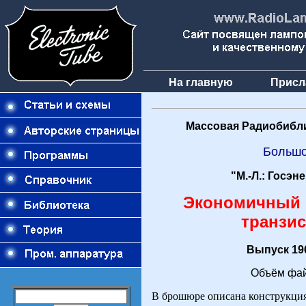
На главную
Присл
Массовая Радиобибли
Больш
"М.-Л.: Госэн
Экономичный 
транзис
Выпуск 196
Объём фай
В брошюре описана конструкци