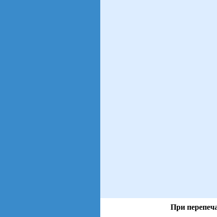
При перепеча
views: 16 | users: 4
gen page: 0.00s