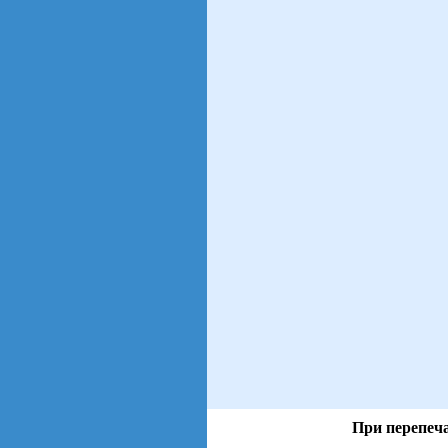
При перепеча
views: 13 | users: 3
gen page: 0.00s