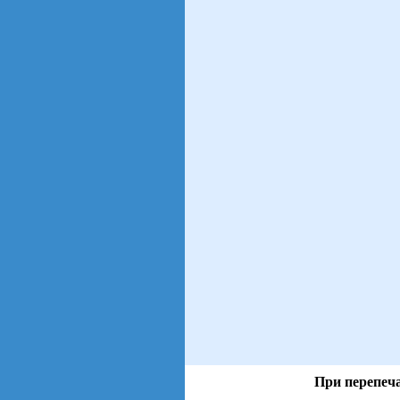
При перепеча
views: 14 | users: 3
gen page: 0.00s