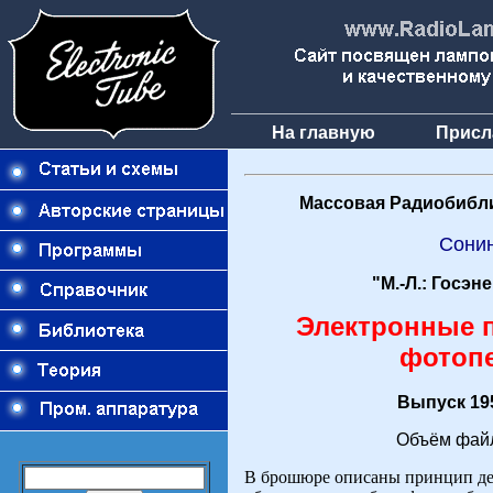
На главную
Присл
Массовая Радиобибли
Сони
"М.-Л.: Госэн
Электронные 
фотоп
Выпуск 195
Объём файл
В брошюре описаны принцип де