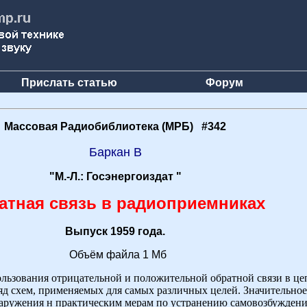
Прислать статью
Форум
Массовая Радиобиблиотека (МРБ) #342
Баркан В
"М.-Л.: Госэнергоиздат "
атная связь в радиоприемниках
Выпуск 1959 года.
Объём файла 1 Мб
льзования отрицательной и положительной обратной связи в це
д схем, применяемых для самых различных целей. Значительное
бнаружения н практическим мерам по устранению самовозбужден