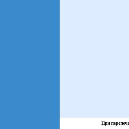
При перепеча
views: 14 | users: 3
gen page: 0.00s