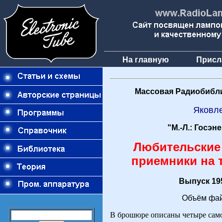
На главную
Присл
Массовая Радиобибли
Яковл
"М.-Л.: Госэн
Любительские
приемники на 
Выпуск 195
Объём фай
В брошюре описаны четыре само