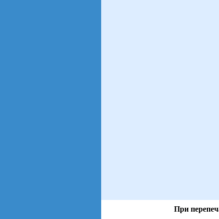
При перепеч
views: 84 | users: 34
gen page: 0.00s