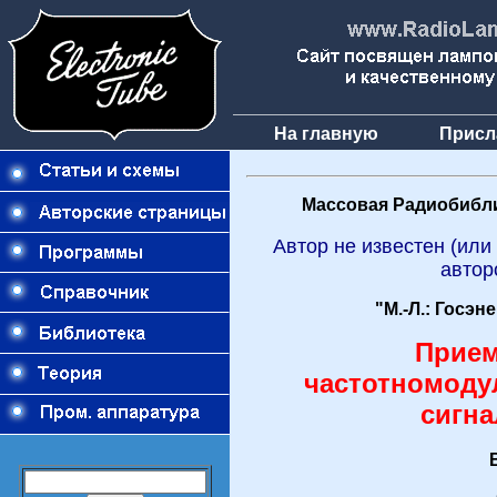
На главную
Присл
Массовая Радиобибли
Автор не известен (или
автор
"М.-Л.: Госэн
Прие
частотномод
сигна