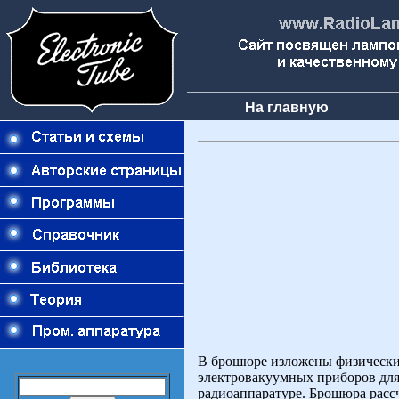
На главную
В брошюре изложены физические
электровакуумных приборов для
радиоаппаратуре. Брошюра расс