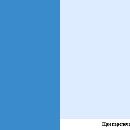
При перепеча
views: 16 | users: 6
gen page: 0.01s