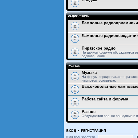
РАДИОСВЯЗЬ
Ламповые радиоприемники
Ламповые радиопередатчи
Пиратское радио
На данном форуме обсуждаются ра
радиовещания.
РАЗНОЕ
Музыка
На форуме предполагается размещ
ламповом усилителе.
Высоковольтные ламповые
Работа сайта и форума
Разное
Обсуждается все, не вошедшие в 
ВХОД
•
РЕГИСТРАЦИЯ
Имя пользователя:
П